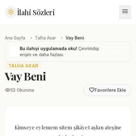
menu
İlahi Sözleri
light_mode
chevron_right
chevron_right
Ana Sayfa
Talha Asar
Vay Beni
Bu ilahiyi uygulamada oku!
Çevrimdışı
İndir
erişim ve daha fazlası.
TALHA ASAR
Vay Beni
favorite_border
visibility
53 Okunma
Favorilere Ekle
Kimseye eylemem sitem şikâyet aşkın ateşine