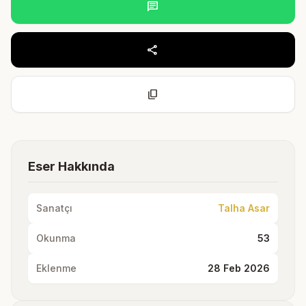
chat
share
content_copy
Eser Hakkında
Sanatçı
Talha Asar
Okunma
53
Eklenme
28 Feb 2026