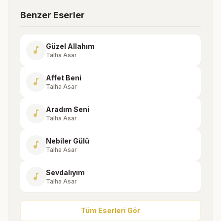
Benzer Eserler
Güzel Allahım
music_note
Talha Asar
Affet Beni
music_note
Talha Asar
Aradım Seni
music_note
Talha Asar
Nebiler Gülü
music_note
Talha Asar
Sevdalıyım
music_note
Talha Asar
Tüm Eserleri Gör