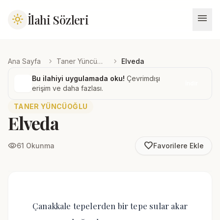
menu
İlahi Sözleri
light_mode
chevron_right
chevron_right
Ana Sayfa
Taner Yüncüoğlu
Elveda
Bu ilahiyi uygulamada oku!
Çevrimdışı
İndir
erişim ve daha fazlası.
TANER YÜNCÜOĞLU
Elveda
favorite_border
visibility
61 Okunma
Favorilere Ekle
Çanakkale tepelerden bir tepe sular akar