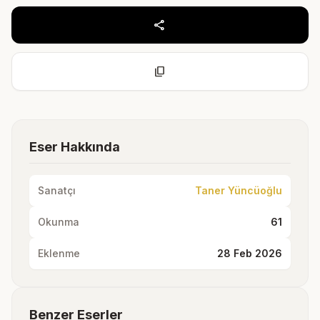
share
content_copy
Eser Hakkında
Sanatçı
Taner Yüncüoğlu
Okunma
61
Eklenme
28 Feb 2026
Benzer Eserler