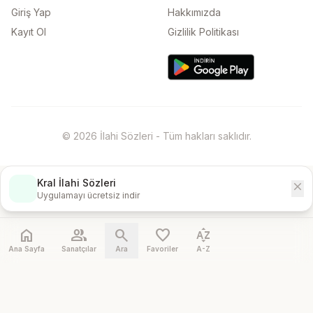
Giriş Yap
Hakkımızda
Kayıt Ol
Gizlilik Politikası
© 2026 İlahi Sözleri - Tüm hakları saklıdır.
Kral İlahi Sözleri
close
İndir
Uygulamayı ücretsiz indir
home
people
search
favorite
sort_by_alpha
Ana Sayfa
Sanatçılar
Ara
Favoriler
A-Z