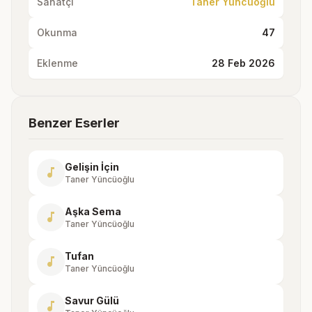
Sanatçı
Taner Yüncüoğlu
Okunma
47
Eklenme
28 Feb 2026
Benzer Eserler
Gelişin İçin
music_note
Taner Yüncüoğlu
Aşka Sema
music_note
Taner Yüncüoğlu
Tufan
music_note
Taner Yüncüoğlu
Savur Gülü
music_note