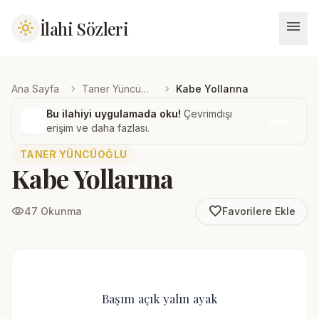
menu
İlahi Sözleri
light_mode
chevron_right
chevron_right
Ana Sayfa
Taner Yüncüoğlu
Kabe Yollarına
Bu ilahiyi uygulamada oku!
Çevrimdışı
İndir
erişim ve daha fazlası.
TANER YÜNCÜOĞLU
Kabe Yollarına
favorite_border
visibility
47 Okunma
Favorilere Ekle
Başım açık yalın ayak