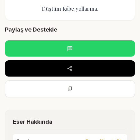
Düştüm Kâbe yollarına.
Paylaş ve Destekle
chat
share
content_copy
Eser Hakkında