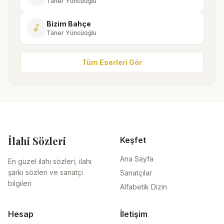
Taner Yüncüoğlu
Bizim Bahçe
music_note
Taner Yüncüoğlu
Tüm Eserleri Gör
İlahi Sözleri
Keşfet
Ana Sayfa
En güzel ilahi sözleri, ilahi
şarkı sözleri ve sanatçı
Sanatçılar
bilgileri
Alfabetik Dizin
Hesap
İletişim