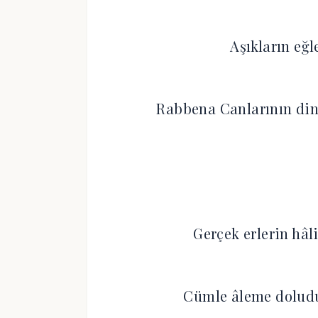
Aşıkların eğ
Rabbena Canlarının dinl
Gerçek erlerin hâl
Cümle âleme doludu