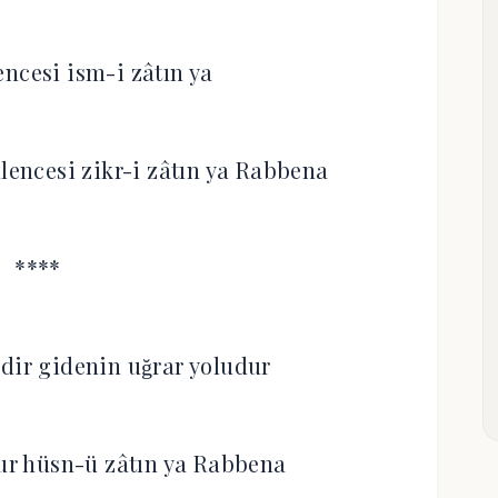
lencesi ism-i zâtın ya
encesi zikr-i zâtın ya Rabbena
****
idir gidenin uğrar yoludur
r hüsn-ü zâtın ya Rabbena