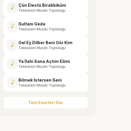
Çün Elestü Birabbiküm
music_note
Tekkelam Musiki Topluluğu
Sultanı Geda
music_note
Tekkelam Musiki Topluluğu
Gel Ey Dilber Beni Gör Kim
music_note
Tekkelam Musiki Topluluğu
Ya İlahi Sana Açtım Elimi
music_note
Tekkelam Musiki Topluluğu
Bilmek İstersen Seni
music_note
Tekkelam Musiki Topluluğu
Tüm Eserleri Gör