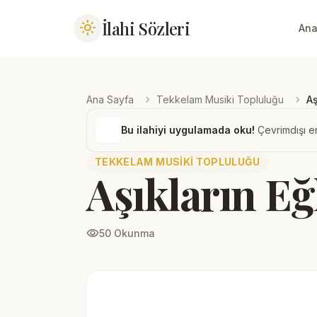
İlahi Sözleri
light_mode
Ana
chevron_right
chevron_right
Ana Sayfa
Tekkelam Musiki Topluluğu
Aş
Bu ilahiyi uygulamada oku!
Çevrimdışı er
TEKKELAM MUSIKI TOPLULUĞU
Aşıkların Eğ
visibility
50 Okunma