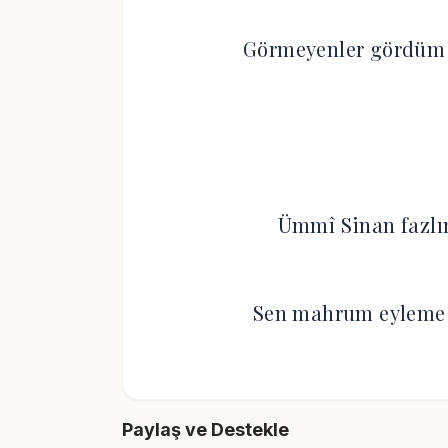
Görmeyenler gördüm s
Ümmî Sinan fazlın 
Sen mahrum eyleme h
Paylaş ve Destekle