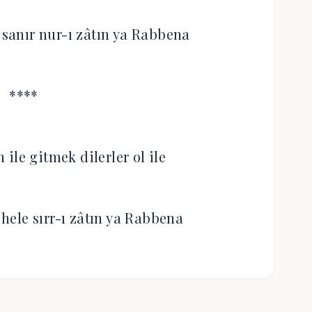
anır nur-ı zâtın ya Rabbena
****
ile gitmek dilerler ol ile
ele sırr-ı zâtın ya Rabbena