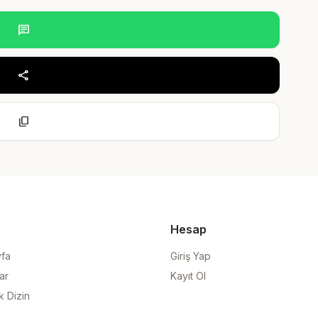
chat
share
content_copy
Hesap
yfa
Giriş Yap
ar
Kayıt Ol
k Dizin