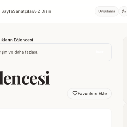
dark_mode
 Sayfa
Sanatçılar
A-Z Dizin
Uygulama
ıkların Eğlencesi
işim ve daha fazlası.
İndir
lencesi
favorite_border
Favorilere Ekle