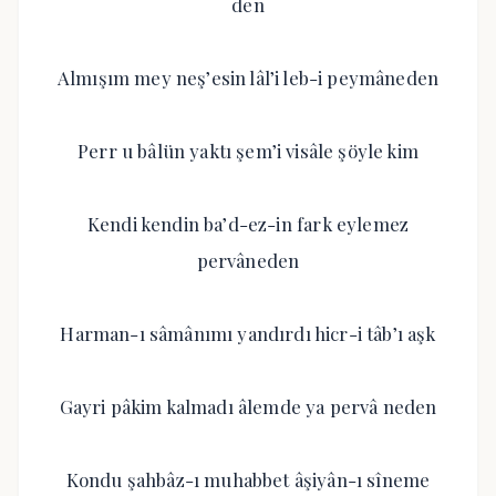
den
Almışım mey neş’esin lâl’i leb-i peymâneden
Perr u bâlün yaktı şem’i visâle şöyle kim
Kendi kendin ba’d-ez-in fark eylemez
pervâneden
Harman-ı sâmânımı yandırdı hicr-i tâb’ı aşk
Gayri pâkim kalmadı âlemde ya pervâ neden
Kondu şahbâz-ı muhabbet âşiyân-ı sîneme