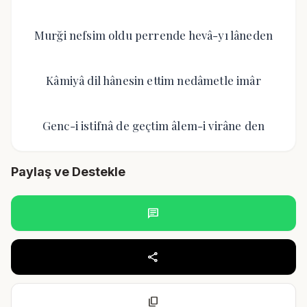
Murği nefsim oldu perrende hevâ-yı lâneden
Kâmiyâ dil hânesin ettim nedâmetle imâr
Genc-i istifnâ de geçtim âlem-i virâne den
Paylaş ve Destekle
chat
share
content_copy