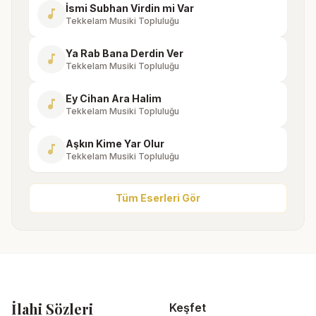
İsmi Subhan Virdin mi Var
music_note
Tekkelam Musiki Topluluğu
Ya Rab Bana Derdin Ver
music_note
Tekkelam Musiki Topluluğu
Ey Cihan Ara Halim
music_note
Tekkelam Musiki Topluluğu
Aşkın Kime Yar Olur
music_note
Tekkelam Musiki Topluluğu
Tüm Eserleri Gör
İlahi Sözleri
Keşfet