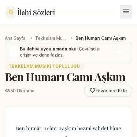
menu
İlahi Sözleri
light_mode
chevron_right
chevron_right
Ana Sayfa
Tekkelam Musiki Topluluğu
Ben Humarı Camı Aşkım
Bu ilahiyi uygulamada oku!
Çevrimdışı
İndir
erişim ve daha fazlası.
TEKKELAM MUSIKI TOPLULUĞU
Ben Humarı Camı Aşkım
favorite_border
visibility
50 Okunma
Favorilere Ekle
Ben humâr-ı câm-ı aşkım bezmi vahdet hâne