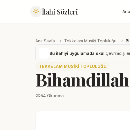
İlahi Sözleri
light_mode
Ana
chevron_right
chevron_right
Ana Sayfa
Tekkelam Musiki Topluluğu
Bi
Bu ilahiyi uygulamada oku!
Çevrimdışı er
TEKKELAM MUSIKI TOPLULUĞU
Bihamdillah
visibility
54 Okunma