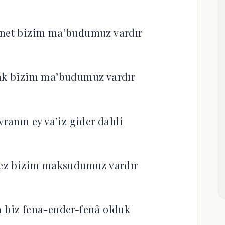
nnet bizim ma’budumuz vardır
cak bizim ma’budumuz vardır
vranın ey va’iz gider dahli
mez bizim maksudumuz vardır
 biz fena-ender-fenâ olduk