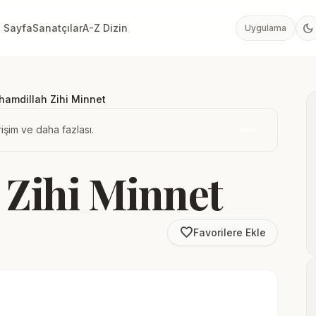
dark_mode
 Sayfa
Sanatçılar
A-Z Dizin
Uygulama
hamdillah Zihi Minnet
işim ve daha fazlası.
İndir
 Zihi Minnet
favorite_border
Favorilere Ekle