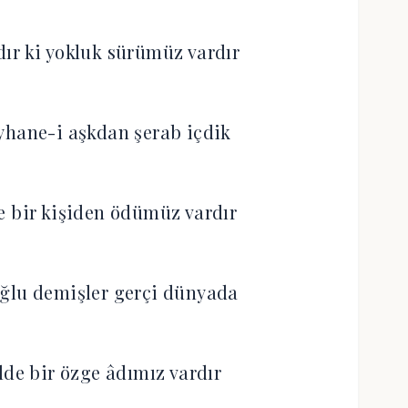
kdır ki yokluk sürümüz vardır
yhane-i aşkdan şerab içdik
e bir kişiden ödümüz vardır
ğlu demişler gerçi dünyada
lde bir özge âdımız vardır