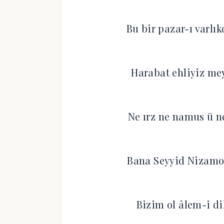
Bu bir pazar-ı varlı
Harabat ehliyiz me
Ne ırz ne namus ü n
Bana Seyyid Nizamo
Bizim ol âlem-i di