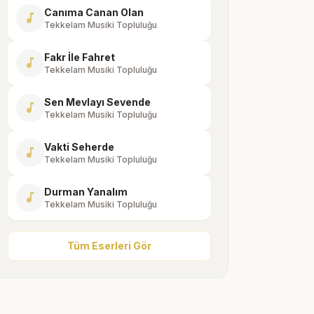
Canıma Canan Olan
music_note
Tekkelam Musiki Topluluğu
Fakr İle Fahret
music_note
Tekkelam Musiki Topluluğu
Sen Mevlayı Sevende
music_note
Tekkelam Musiki Topluluğu
Vakti Seherde
music_note
Tekkelam Musiki Topluluğu
Durman Yanalım
music_note
Tekkelam Musiki Topluluğu
Tüm Eserleri Gör