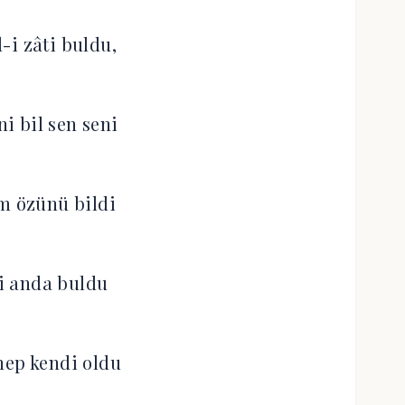
-i zâti buldu,
ni bil sen seni
m özünü bildi
i anda buldu
hep kendi oldu