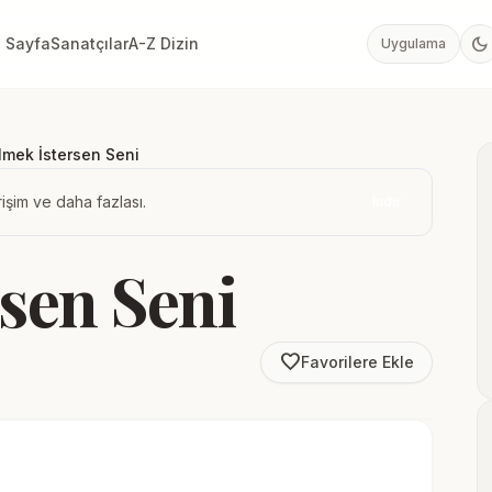
dark_mode
 Sayfa
Sanatçılar
A-Z Dizin
Uygulama
lmek İstersen Seni
işim ve daha fazlası.
İndir
sen Seni
favorite_border
Favorilere Ekle