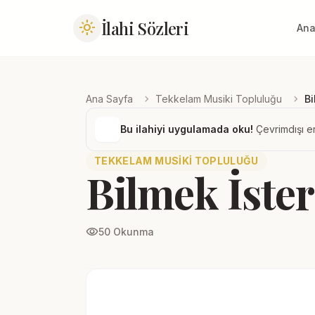
İlahi Sözleri
light_mode
Ana
chevron_right
chevron_right
Ana Sayfa
Tekkelam Musiki Topluluğu
Bi
Bu ilahiyi uygulamada oku!
Çevrimdışı er
TEKKELAM MUSIKI TOPLULUĞU
Bilmek İster
visibility
50 Okunma