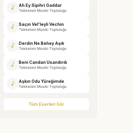
Ah Ey Sipihri Gaddar
music_note
Tekkelam Musiki Topluluğu
Saçın Vel'leyli Vechin
music_note
Tekkelam Musiki Topluluğu
Derdin Ne Behey Aşık
music_note
Tekkelam Musiki Topluluğu
Beni Candan Usandırdı
music_note
Tekkelam Musiki Topluluğu
Aşkın Odu Yüreğimde
music_note
Tekkelam Musiki Topluluğu
Tüm Eserleri Gör