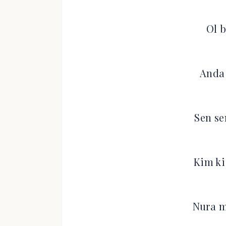
Ol b
Anda 
Sen se
Kim ki
Nura m