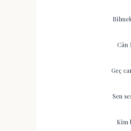
Bilmek
Cân 
Geç ca
Sen se
Kim b