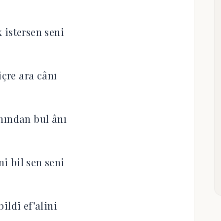
 istersen seni
içre ara cânı
nından bul ânı
ni bil sen seni
ildi ef’alini