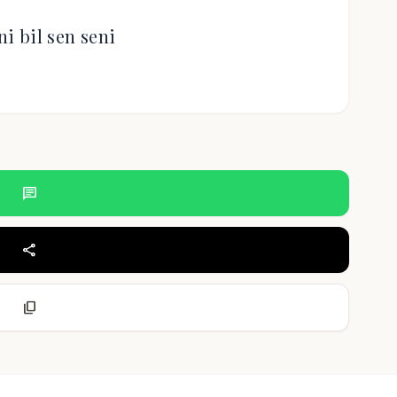
ni bil sen seni
chat
share
content_copy