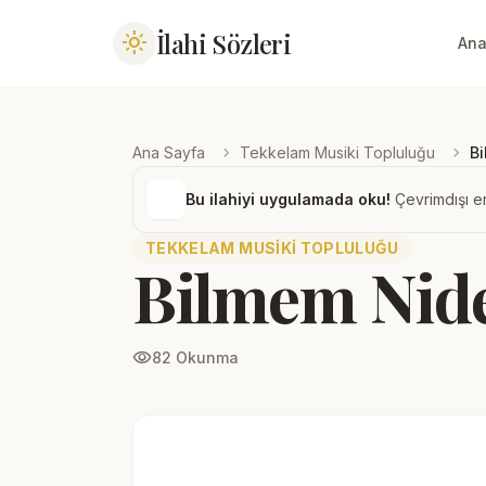
İlahi Sözleri
light_mode
Ana
chevron_right
chevron_right
Ana Sayfa
Tekkelam Musiki Topluluğu
B
Bu ilahiyi uygulamada oku!
Çevrimdışı er
TEKKELAM MUSIKI TOPLULUĞU
Bilmem Nid
visibility
82 Okunma