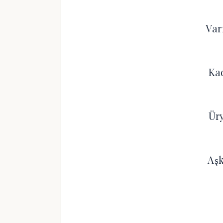
Var
Ka
Ür
Aş