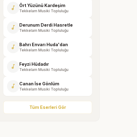
Ört Yüzünü Kardeşim
music_note
Tekkelam Musiki Topluluğu
Derunum Derdi Hasretle
music_note
Tekkelam Musiki Topluluğu
Bahrı Envarı Huda'dan
music_note
Tekkelam Musiki Topluluğu
Feyzi Hüdadır
music_note
Tekkelam Musiki Topluluğu
Canan İse Gönlüm
music_note
Tekkelam Musiki Topluluğu
Tüm Eserleri Gör