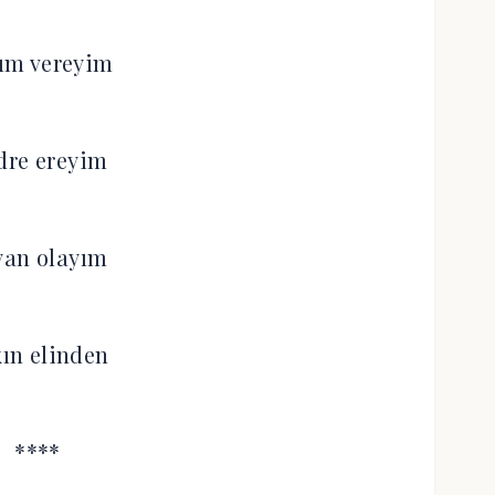
ım vereyim
dre ereyim
yan olayım
kın elinden
****