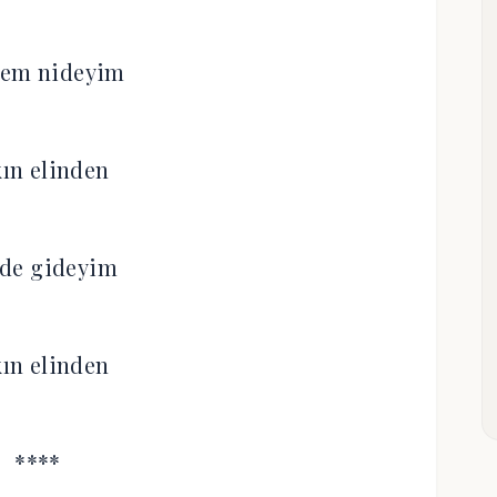
mem nideyim
kın elinden
de gideyim
kın elinden
****