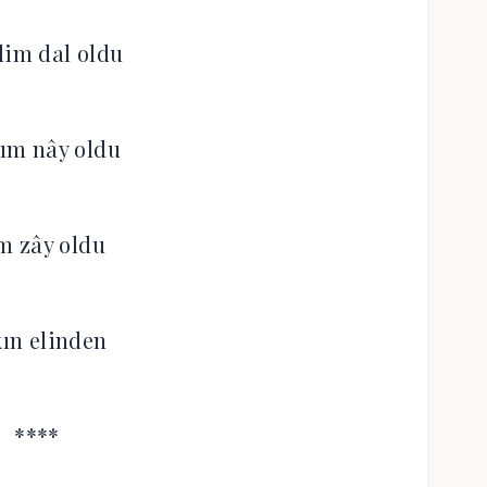
im dal oldu
rım nây oldu
̧im zây oldu
kın elinden
****