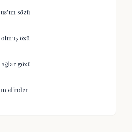
us’un sözü
 olmuş özü
 ağlar gözü
kın elinden