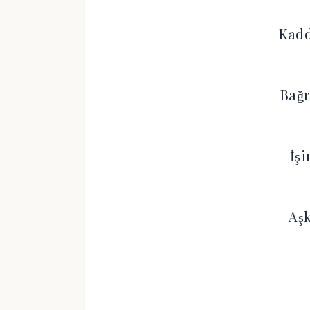
Kadd
Bağ
İs
Aş