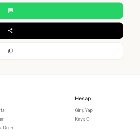
chat
share
content_copy
Hesap
yfa
Giriş Yap
ar
Kayıt Ol
k Dizin