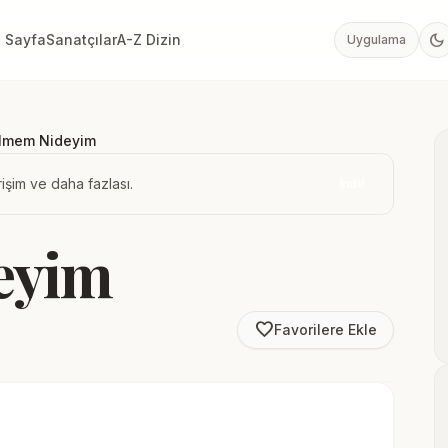
dark_mode
 Sayfa
Sanatçılar
A-Z Dizin
Uygulama
ilmem Nideyim
işim ve daha fazlası.
İndir
eyim
favorite_border
Favorilere Ekle