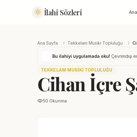
İlahi Sözleri
light_mode
Ana
chevron_right
chevron_right
Ana Sayfa
Tekkelam Musiki Topluluğu
Ci
Bu ilahiyi uygulamada oku!
Çevrimdışı er
TEKKELAM MUSIKI TOPLULUĞU
Cihan İçre 
visibility
50 Okunma