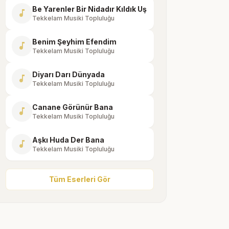
Be Yarenler Bir Nidadır Kıldık Uş
music_note
Tekkelam Musiki Topluluğu
Benim Şeyhim Efendim
music_note
Tekkelam Musiki Topluluğu
Diyarı Darı Dünyada
music_note
Tekkelam Musiki Topluluğu
Canane Görünür Bana
music_note
Tekkelam Musiki Topluluğu
Aşkı Huda Der Bana
music_note
Tekkelam Musiki Topluluğu
Tüm Eserleri Gör