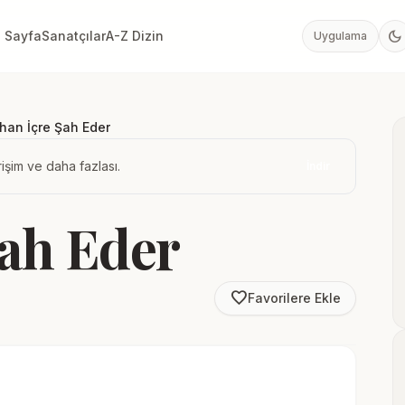
dark_mode
 Sayfa
Sanatçılar
A-Z Dizin
Uygulama
han İçre Şah Eder
işim ve daha fazlası.
İndir
Şah Eder
favorite_border
Favorilere Ekle