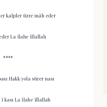
er kalpler üzre mâh eder
eder La ilahe illallah
****
pası Hakk yola sürer nası
i kası La ilahe illallah