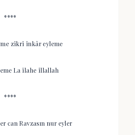
****
leme zikri inkâr eyleme
leme La ilahe illallah
****
ler can Ravzasın nur eyler