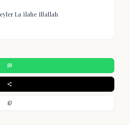
eyler La ilahe illallah
chat
share
content_copy