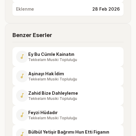
Eklenme
28 Feb 2026
Benzer Eserler
Ey Bu Cümle Kainatın
music_note
Tekkelam Musiki Topluluğu
Aşinayı Hak İdim
music_note
Tekkelam Musiki Topluluğu
Zahid Bize Dahleyleme
music_note
Tekkelam Musiki Topluluğu
Feyzi Hüdadır
music_note
Tekkelam Musiki Topluluğu
Bülbül Yetişir Bağrımı Hun Etti Figanın
music_note