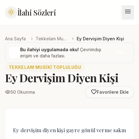
menu
İlahi Sözleri
light_mode
chevron_right
chevron_right
Ana Sayfa
Tekkelam Musiki Topluluğu
Ey Dervişim Diyen Kişi
Bu ilahiyi uygulamada oku!
Çevrimdışı
İndir
erişim ve daha fazlası.
TEKKELAM MUSIKI TOPLULUĞU
Ey Dervişim Diyen Kişi
favorite_border
visibility
50 Okunma
Favorilere Ekle
Ey dervişim diyen kişi gayre gönül verme sakın