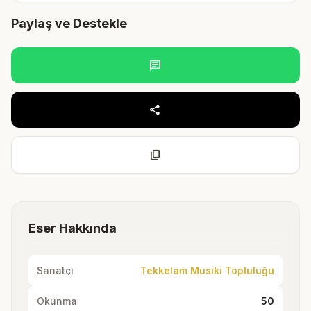
Paylaş ve Destekle
chat
share
content_copy
Eser Hakkında
Sanatçı
Tekkelam Musiki Topluluğu
Okunma
50