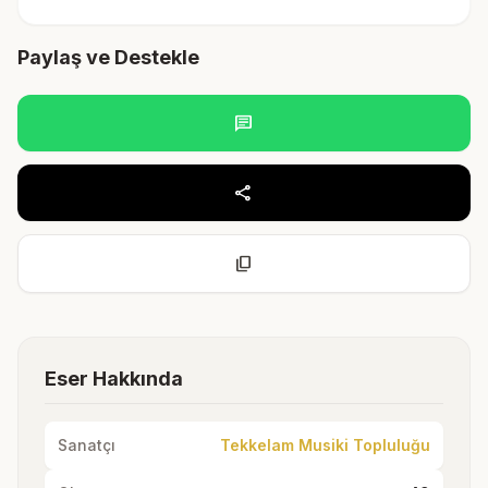
Paylaş ve Destekle
chat
share
content_copy
Eser Hakkında
Sanatçı
Tekkelam Musiki Topluluğu