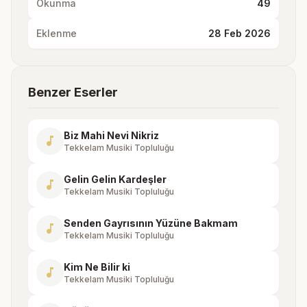
Okunma
49
Eklenme
28 Feb 2026
Benzer Eserler
Biz Mahi Nevi Nikriz
music_note
Tekkelam Musiki Topluluğu
Gelin Gelin Kardeşler
music_note
Tekkelam Musiki Topluluğu
Senden Gayrısının Yüzüne Bakmam
music_note
Tekkelam Musiki Topluluğu
Kim Ne Bilir ki
music_note
Tekkelam Musiki Topluluğu