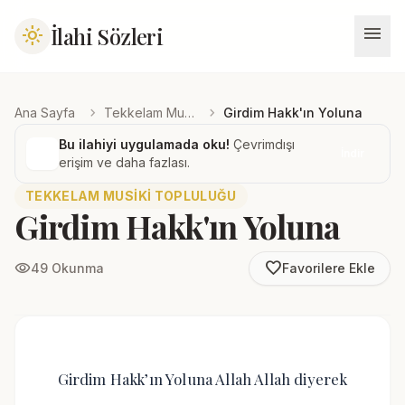
menu
İlahi Sözleri
light_mode
chevron_right
chevron_right
Ana Sayfa
Tekkelam Musiki Topluluğu
Girdim Hakk'ın Yoluna
Bu ilahiyi uygulamada oku!
Çevrimdışı
İndir
erişim ve daha fazlası.
TEKKELAM MUSIKI TOPLULUĞU
Girdim Hakk'ın Yoluna
favorite_border
visibility
49 Okunma
Favorilere Ekle
Girdim Hakk’ın Yoluna Allah Allah diyerek