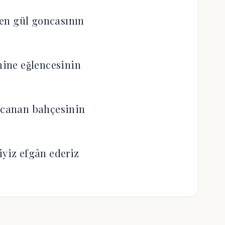
ken gül goncasının
ine eğlencesinin
le canan bahçesinin
iyiz efgân ederiz