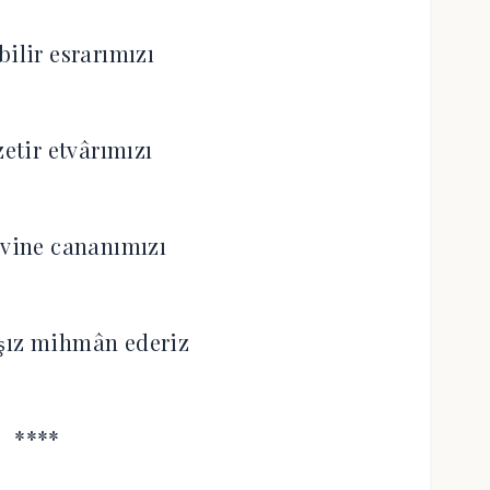
bilir esrarımızı
zetir etvârımızı
evine cananımızı
̧ız mihmân ederiz
****