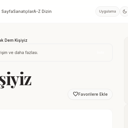
dark_mode
 Sayfa
Sanatçılar
A-Z Dizin
Uygulama
k Dem Kişiyiz
işim ve daha fazlası.
İndir
iyiz
favorite_border
Favorilere Ekle