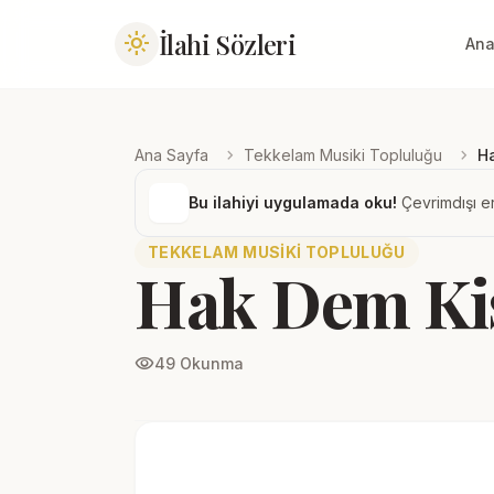
İlahi Sözleri
light_mode
Ana
chevron_right
chevron_right
Ana Sayfa
Tekkelam Musiki Topluluğu
Ha
Bu ilahiyi uygulamada oku!
Çevrimdışı er
TEKKELAM MUSIKI TOPLULUĞU
Hak Dem Kiş
visibility
49 Okunma