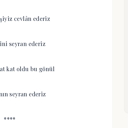
̧iyiz cevlân ederiz
ni seyran ederiz
kat kat oldu bu gönül
anın seyran ederiz
****