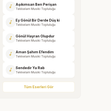
Aşıkımsan Ben Perişan
music_note
Tekkelam Musiki Topluluğu
Ey Gönül Bir Derde Düş ki
music_note
Tekkelam Musiki Topluluğu
Gönül Hayran Olupdur
music_note
Tekkelam Musiki Topluluğu
Aman Şahım Efendim
music_note
Tekkelam Musiki Topluluğu
Sendedir Ya Rab
music_note
Tekkelam Musiki Topluluğu
Tüm Eserleri Gör