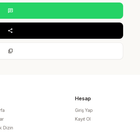
chat
share
content_copy
Hesap
yfa
Giriş Yap
ar
Kayıt Ol
k Dizin