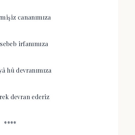
rmişiz cananımıza
sebeb irfanımıza
yâ hû devranımıza
erek devran ederiz
****