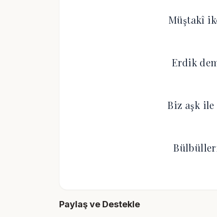
Müştakî i
Erdik dem
Biz aşk i
Bülbüller
Paylaş ve Destekle