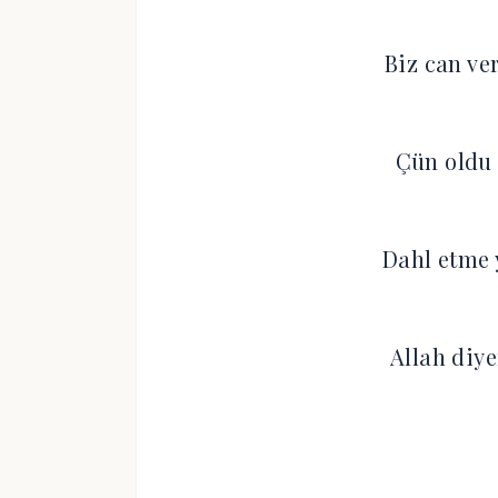
Biz can ve
Çün oldu 
Dahl etme 
Allah diy