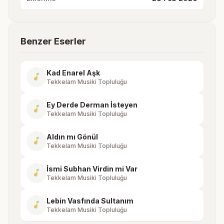
Benzer Eserler
Kad Enarel Aşk
music_note
Tekkelam Musiki Topluluğu
Ey Derde Derman İsteyen
music_note
Tekkelam Musiki Topluluğu
Aldın mı Gönül
music_note
Tekkelam Musiki Topluluğu
İsmi Subhan Virdin mi Var
music_note
Tekkelam Musiki Topluluğu
Lebin Vasfında Sultanım
music_note
Tekkelam Musiki Topluluğu