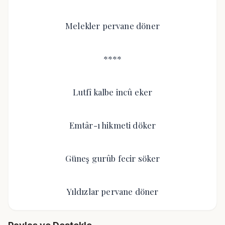
Melekler pervane döner
****
Lutfî kalbe incû eker
Emtâr-ı hikmeti döker
Güneş gurûb fecir söker
Yıldızlar pervane döner