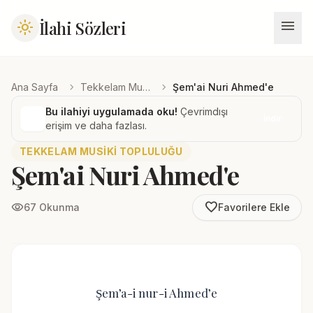
menu
İlahi Sözleri
light_mode
chevron_right
chevron_right
Ana Sayfa
Tekkelam Musiki Topluluğu
Şem'ai Nuri Ahmed'e
Bu ilahiyi uygulamada oku!
Çevrimdışı
İndir
erişim ve daha fazlası.
TEKKELAM MUSIKI TOPLULUĞU
Şem'ai Nuri Ahmed'e
favorite_border
visibility
67 Okunma
Favorilere Ekle
Şem’a-i nur-i Ahmed’e