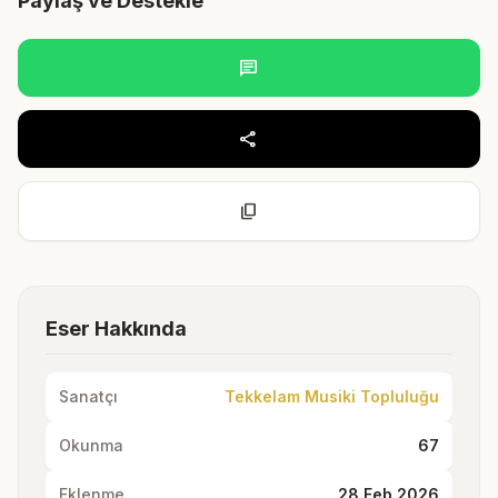
Paylaş ve Destekle
chat
share
content_copy
Eser Hakkında
Sanatçı
Tekkelam Musiki Topluluğu
Okunma
67
Eklenme
28 Feb 2026