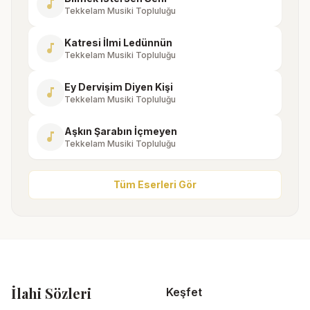
music_note
Tekkelam Musiki Topluluğu
Katresi İlmi Ledünnün
music_note
Tekkelam Musiki Topluluğu
Ey Dervişim Diyen Kişi
music_note
Tekkelam Musiki Topluluğu
Aşkın Şarabın İçmeyen
music_note
Tekkelam Musiki Topluluğu
Tüm Eserleri Gör
İlahi Sözleri
Keşfet