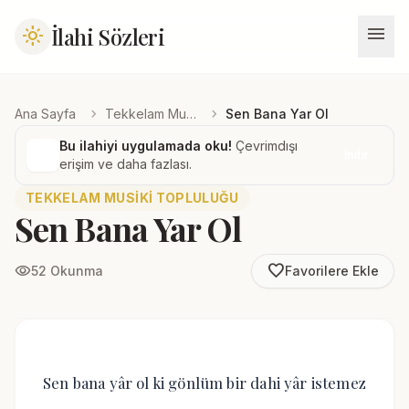
menu
İlahi Sözleri
light_mode
chevron_right
chevron_right
Ana Sayfa
Tekkelam Musiki Topluluğu
Sen Bana Yar Ol
Bu ilahiyi uygulamada oku!
Çevrimdışı
İndir
erişim ve daha fazlası.
TEKKELAM MUSIKI TOPLULUĞU
Sen Bana Yar Ol
favorite_border
visibility
52 Okunma
Favorilere Ekle
Sen bana yâr ol ki gönlüm bir dahi yâr istemez