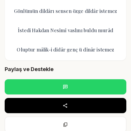
Gönlümün dildârı sensen özge dildâr istemez
İstedi Hakdan Nesîmî vaslını buldu murâd
Oluptur mâlik-i dîdâr genç ü dînâr istemez
Paylaş ve Destekle
chat
share
content_copy