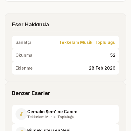
Eser Hakkında
Sanatçı
Tekkelam Musiki Topluluğu
Okunma
52
Eklenme
28 Feb 2026
Benzer Eserler
Cemalin Şem'ine Canım
music_note
Tekkelam Musiki Topluluğu
Bilmek İstersen Seni