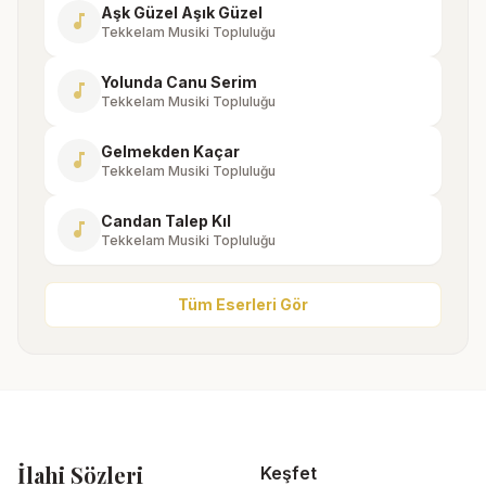
Aşk Güzel Aşık Güzel
music_note
Tekkelam Musiki Topluluğu
Yolunda Canu Serim
music_note
Tekkelam Musiki Topluluğu
Gelmekden Kaçar
music_note
Tekkelam Musiki Topluluğu
Candan Talep Kıl
music_note
Tekkelam Musiki Topluluğu
Tüm Eserleri Gör
İlahi Sözleri
Keşfet