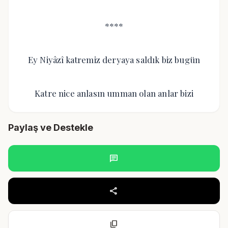
****
Ey Niyâzî katremiz deryaya saldık biz bugün
Katre nice anlasın umman olan anlar bizi
Paylaş ve Destekle
chat
share
content_copy