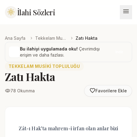
menu
İlahi Sözleri
light_mode
chevron_right
chevron_right
Ana Sayfa
Tekkelam Musiki Topluluğu
Zatı Hakta
Bu ilahiyi uygulamada oku!
Çevrimdışı
İndir
erişim ve daha fazlası.
TEKKELAM MUSIKI TOPLULUĞU
Zatı Hakta
favorite_border
visibility
78 Okunma
Favorilere Ekle
Zât-ı Hak’ta mahrem-i irfan olan anlar bizi