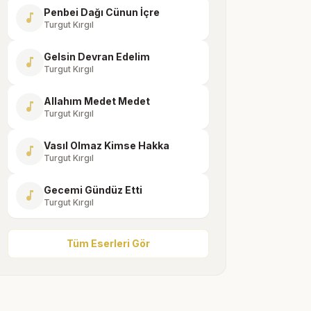
Penbei Dağı Cünun İçre
music_note
Turgut Kırgıl
Gelsin Devran Edelim
music_note
Turgut Kırgıl
Allahım Medet Medet
music_note
Turgut Kırgıl
Vasıl Olmaz Kimse Hakka
music_note
Turgut Kırgıl
Gecemi Gündüz Etti
music_note
Turgut Kırgıl
Tüm Eserleri Gör