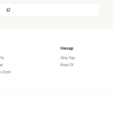
content_copy
Hesap
yfa
Giriş Yap
ar
Kayıt Ol
k Dizin