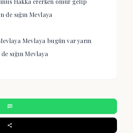
unus Hakka ererken ömür gelip
n de sığın Mevlaya
Mevlaya Mevlaya bugün var yarın
 de sığın Mevlaya
chat
share