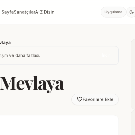
dark_mode
 Sayfa
Sanatçılar
A-Z Dizin
Uygulama
vlaya
işim ve daha fazlası.
İndir
 Mevlaya
favorite_border
Favorilere Ekle