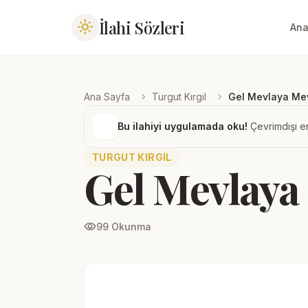
İlahi Sözleri
light_mode
Ana
chevron_right
chevron_right
Ana Sayfa
Turgut Kırgıl
Gel Mevlaya Me
Bu ilahiyi uygulamada oku!
Çevrimdışı er
TURGUT KIRGIL
Gel Mevlaya
visibility
99 Okunma