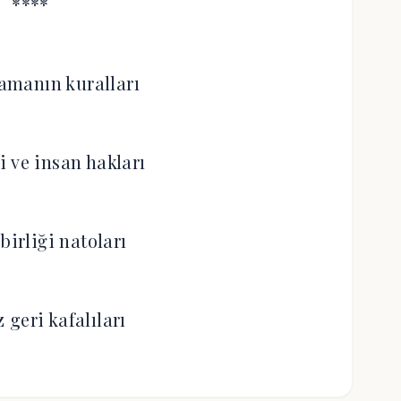
****
amanın kuralları
 ve insan hakları
birliği natoları
 geri kafalıları