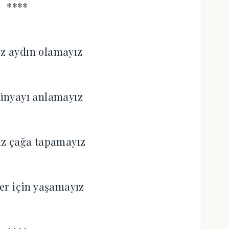
****
iz aydın olamayız
ünyayı anlamayız
ız çağa tapamayız
ler için yaşamayız