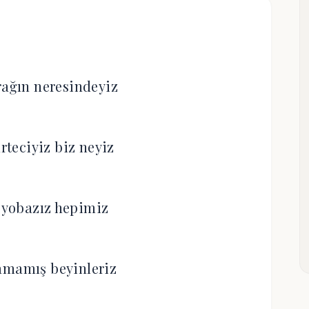
rağın neresindeyiz
teciyiz biz neyiz
 yobazız hepimiz
amamış beyinleriz