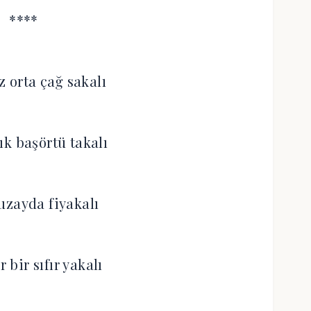
****
z orta çağ sakalı
ık başörtü takalı
uzayda fiyakalı
r bir sıfır yakalı