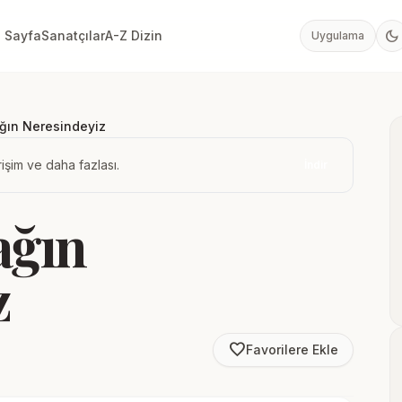
dark_mode
 Sayfa
Sanatçılar
A-Z Dizin
Uygulama
ğın Neresindeyiz
işim ve daha fazlası.
İndir
ağın
z
favorite_border
Favorilere Ekle