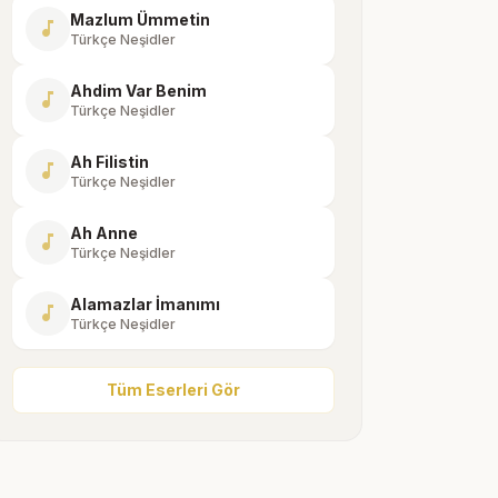
Mazlum Ümmetin
music_note
Türkçe Neşidler
Ahdim Var Benim
music_note
Türkçe Neşidler
Ah Filistin
music_note
Türkçe Neşidler
Ah Anne
music_note
Türkçe Neşidler
Alamazlar İmanımı
music_note
Türkçe Neşidler
Tüm Eserleri Gör