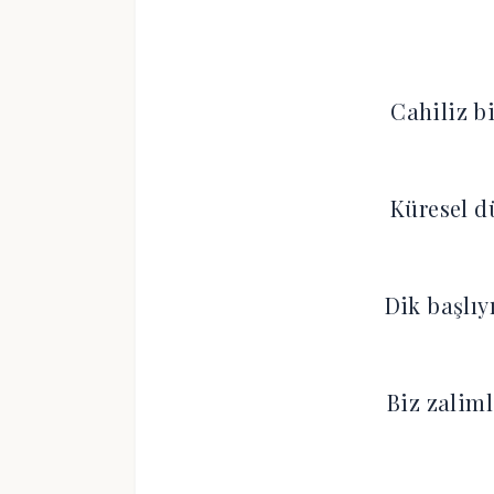
Cahiliz b
Küresel d
Dik başlıy
Biz zalim