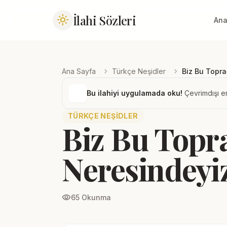
İlahi Sözleri
light_mode
Ana
chevron_right
chevron_right
Ana Sayfa
Türkçe Neşidler
Biz Bu Topra
Bu ilahiyi uygulamada oku!
Çevrimdışı er
TÜRKÇE NEŞIDLER
Biz Bu Topr
Neresindeyi
visibility
65 Okunma