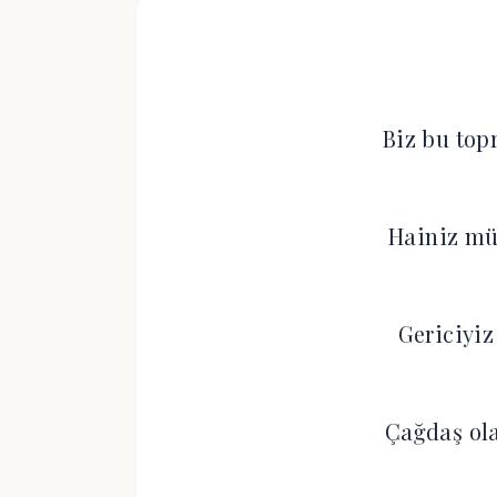
Biz bu top
Hainiz mür
Gericiyiz
Çağdaş ol