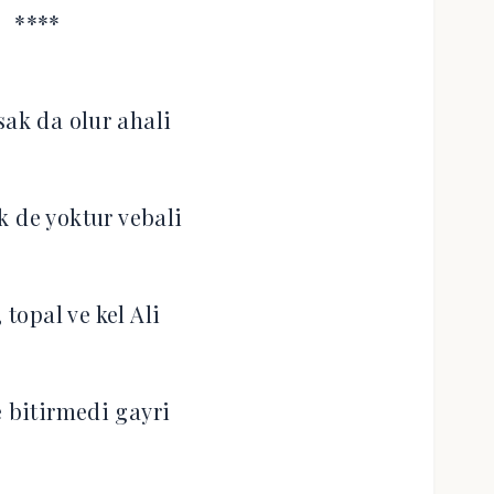
****
ak da olur ahali
k de yoktur vebali
, topal ve kel Ali
e bitirmedi gayri