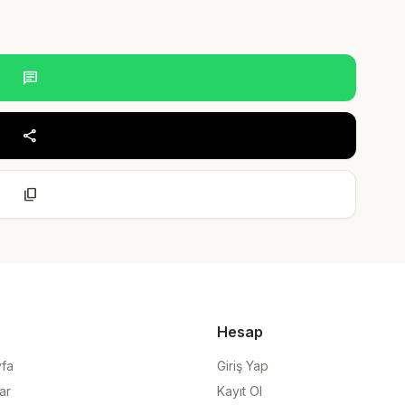
chat
share
content_copy
Hesap
yfa
Giriş Yap
ar
Kayıt Ol