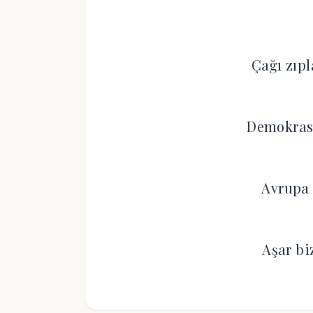
Çağı zıpl
Demokrasi
Avrupa 
Aşar biz