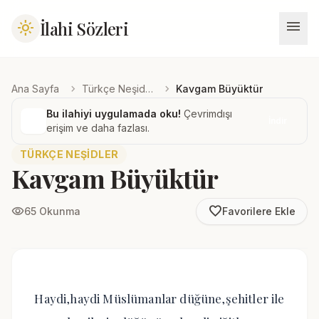
menu
İlahi Sözleri
light_mode
chevron_right
chevron_right
Ana Sayfa
Türkçe Neşidler
Kavgam Büyüktür
Bu ilahiyi uygulamada oku!
Çevrimdışı
İndir
erişim ve daha fazlası.
TÜRKÇE NEŞIDLER
Kavgam Büyüktür
favorite_border
visibility
65 Okunma
Favorilere Ekle
Haydi,haydi Müslümanlar düğüne,şehitler ile