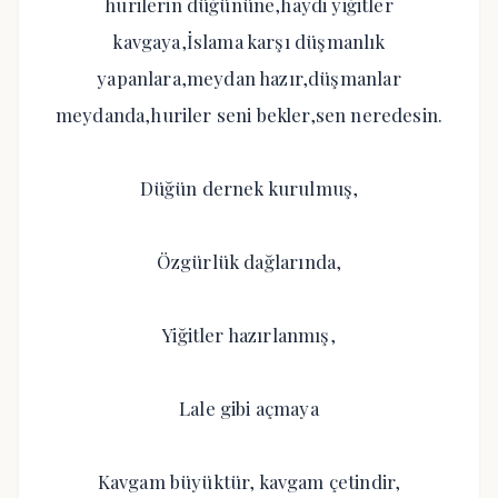
hurilerin düğününe,haydi yiğitler
kavgaya,İslama karşı düşmanlık
yapanlara,meydan hazır,düşmanlar
meydanda,huriler seni bekler,sen neredesin.
Düğün dernek kurulmuş,
Özgürlük dağlarında,
Yiğitler hazırlanmış,
Lale gibi açmaya
Kavgam büyüktür, kavgam çetindir,