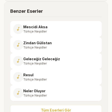
Benzer Eserler
Mescidi Aksa
music_note
Türkçe Neşidler
Zindan Gülistan
music_note
Türkçe Neşidler
Geleceğiz Geleceğiz
music_note
Türkçe Neşidler
Resul
music_note
Türkçe Neşidler
Neler Oluyor
music_note
Türkçe Neşidler
Tüm Eserleri Gör