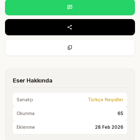
chat
share
content_copy
Eser Hakkında
Sanatçı
Türkçe Neşidler
Okunma
65
Eklenme
28 Feb 2026