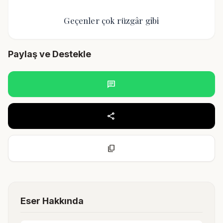
Geçenler çok rüzgâr gibi
Paylaş ve Destekle
chat
share
content_copy
Eser Hakkında