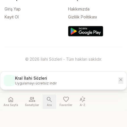
Giriş Yap
Hakkımızda
Kayıt Ol
Gizlilik Politikası
© 2026 İlahi Sözleri - Tüm hakları saklıdır.
Kral İlahi Sözleri
close
İndir
Uygulamayı ücretsiz indir
home
people
search
favorite
sort_by_alpha
Ana Sayfa
Sanatçılar
Ara
Favoriler
A-Z