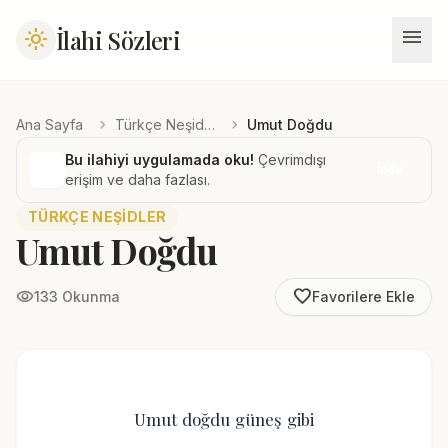
menu
İlahi Sözleri
light_mode
chevron_right
chevron_right
Ana Sayfa
Türkçe Neşidler
Umut Doğdu
Bu ilahiyi uygulamada oku!
Çevrimdışı
İndir
erişim ve daha fazlası.
TÜRKÇE NEŞIDLER
Umut Doğdu
favorite_border
visibility
133 Okunma
Favorilere Ekle
Umut doğdu güneş gibi