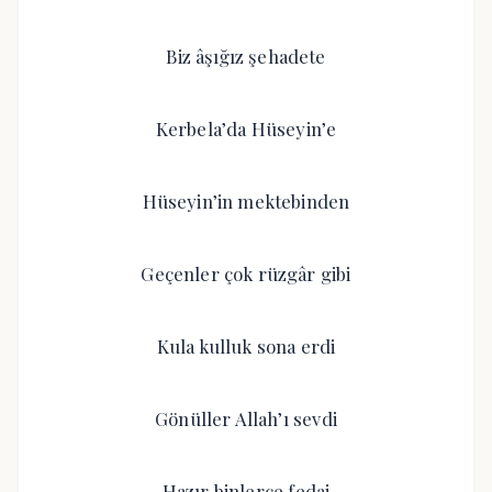
Biz âşığız şehadete
Kerbela’da Hüseyin’e
Hüseyin’in mektebinden
Geçenler çok rüzgâr gibi
Kula kulluk sona erdi
Gönüller Allah’ı sevdi
Hazır binlerce fedai