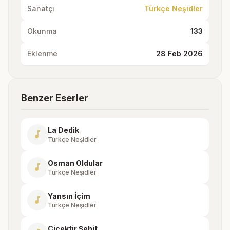
Sanatçı
Türkçe Neşidler
Okunma
133
Eklenme
28 Feb 2026
Benzer Eserler
La Dedik
music_note
Türkçe Neşidler
Osman Oldular
music_note
Türkçe Neşidler
Yansın İçim
music_note
Türkçe Neşidler
Çiçektir Şehit