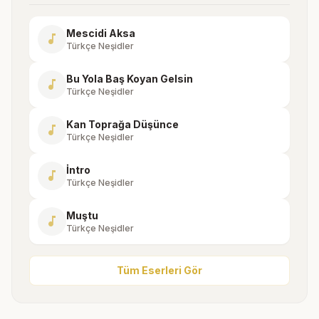
Mescidi Aksa
music_note
Türkçe Neşidler
Bu Yola Baş Koyan Gelsin
music_note
Türkçe Neşidler
Kan Toprağa Düşünce
music_note
Türkçe Neşidler
İntro
music_note
Türkçe Neşidler
Muştu
music_note
Türkçe Neşidler
Tüm Eserleri Gör