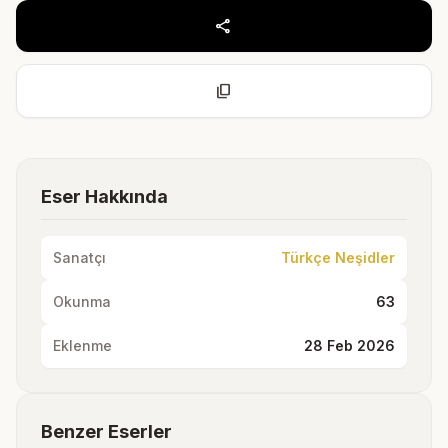
share
content_copy
Eser Hakkında
Sanatçı
Türkçe Neşidler
Okunma
63
Eklenme
28 Feb 2026
Benzer Eserler