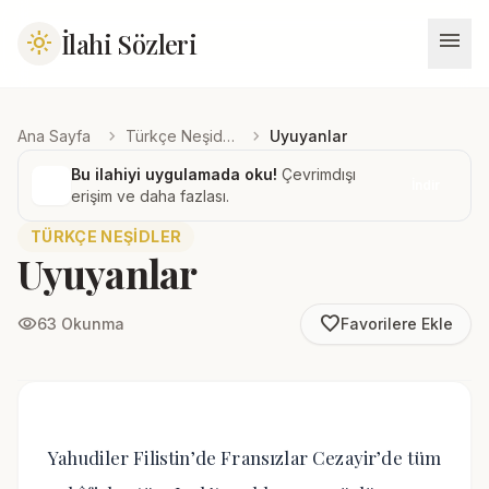
menu
İlahi Sözleri
light_mode
chevron_right
chevron_right
Ana Sayfa
Türkçe Neşidler
Uyuyanlar
Bu ilahiyi uygulamada oku!
Çevrimdışı
İndir
erişim ve daha fazlası.
TÜRKÇE NEŞIDLER
Uyuyanlar
favorite_border
visibility
63 Okunma
Favorilere Ekle
Yahudiler Filistin’de Fransızlar Cezayir’de tüm