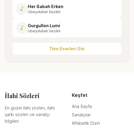
Her Sabah Erken
music_note
Ubeydullah Sezikli
Gurgullon Lumi
music_note
Ubeydullah Sezikli
Tüm Eserleri Gör
İlahi Sözleri
Keşfet
Ana Sayfa
En güzel ilahi sözleri, ilahi
şarkı sözleri ve sanatçı
Sanatçılar
bilgileri
Alfabetik Dizin