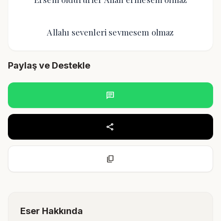
Allahı sevenleri sevmesem olmaz
Paylaş ve Destekle
chat
share
content_copy
Eser Hakkında