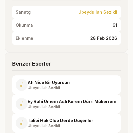
Sanatçı
Ubeydullah Sezikli
Okunma
61
Eklenme
28 Feb 2026
Benzer Eserler
Ah Nice Bir Uyursun
music_note
Ubeydullah Sezikli
Ey Ruhi Ümem Aslı Kerem Dürri Mükerrem
music_note
Ubeydullah Sezikli
Talibi Hak Olup Derde Düşenler
music_note
Ubeydullah Sezikli