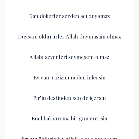
Kan dökerler serden acı duyamaz
Duysam öldürürler Allah duymasam olmaz
Allahı sevenleri sevmesem olmaz
Ey can-ı azizim neden inlersin
Pir’in destinden sen de içersin
Enel hak sırrına bir gün erersin
Ersem öldürürler Allah ermesem olmaz