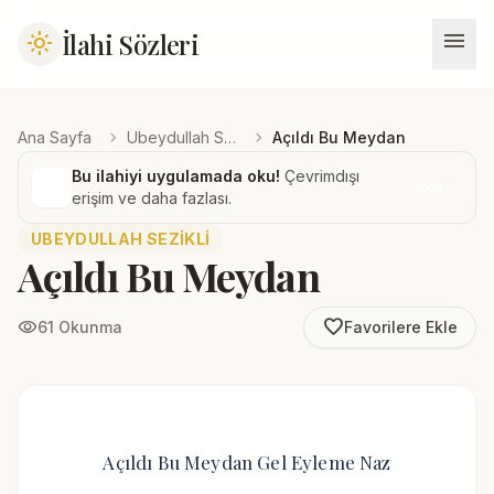
menu
İlahi Sözleri
light_mode
chevron_right
chevron_right
Ana Sayfa
Ubeydullah Sezikli
Açıldı Bu Meydan
Bu ilahiyi uygulamada oku!
Çevrimdışı
İndir
erişim ve daha fazlası.
UBEYDULLAH SEZIKLI
Açıldı Bu Meydan
favorite_border
visibility
61 Okunma
Favorilere Ekle
Açıldı Bu Meydan Gel Eyleme Naz