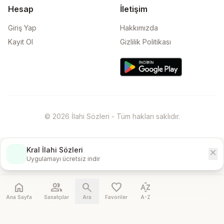
Hesap
İletişim
Giriş Yap
Hakkımızda
Kayıt Ol
Gizlilik Politikası
© 2026 İlahi Sözleri - Tüm hakları saklıdır.
Kral İlahi Sözleri
close
İndir
Uygulamayı ücretsiz indir
home
people
search
favorite
sort_by_alpha
Ana Sayfa
Sanatçılar
Ara
Favoriler
A-Z