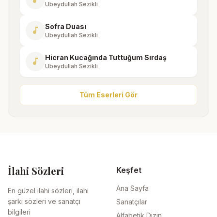
Ubeydullah Sezikli
Sofra Duası
music_note
Ubeydullah Sezikli
Hicran Kucağında Tuttuğum Sırdaş
music_note
Ubeydullah Sezikli
Tüm Eserleri Gör
İlahi Sözleri
Keşfet
Ana Sayfa
En güzel ilahi sözleri, ilahi
şarkı sözleri ve sanatçı
Sanatçılar
bilgileri
Alfabetik Dizin