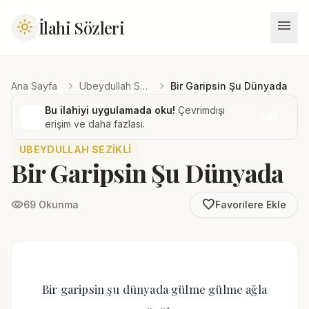
menu
İlahi Sözleri
light_mode
chevron_right
chevron_right
Ana Sayfa
Ubeydullah Sezikli
Bir Garipsin Şu Dünyada
Bu ilahiyi uygulamada oku!
Çevrimdışı
İndir
erişim ve daha fazlası.
UBEYDULLAH SEZIKLI
Bir Garipsin Şu Dünyada
favorite_border
visibility
69 Okunma
Favorilere Ekle
Bir garipsin şu dünyada gülme gülme ağla