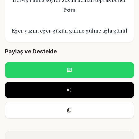
özün
Eğer yazın, eğer güzün gülme gülme ağla gönül
Paylaş ve Destekle
chat
share
content_copy