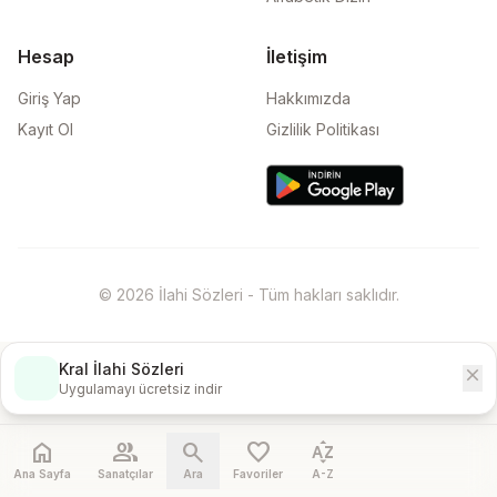
Hesap
İletişim
Giriş Yap
Hakkımızda
Kayıt Ol
Gizlilik Politikası
© 2026 İlahi Sözleri - Tüm hakları saklıdır.
Kral İlahi Sözleri
close
İndir
Uygulamayı ücretsiz indir
home
people
search
favorite
sort_by_alpha
Ana Sayfa
Sanatçılar
Ara
Favoriler
A-Z