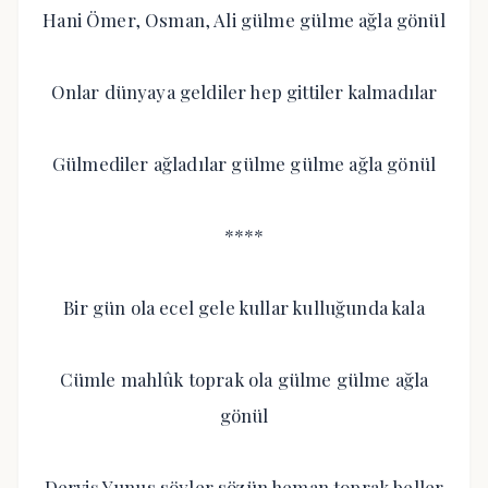
Hani Ömer, Osman, Ali gülme gülme ağla gönül
Onlar dünyaya geldiler hep gittiler kalmadılar
Gülmediler ağladılar gülme gülme ağla gönül
****
Bir gün ola ecel gele kullar kulluğunda kala
Cümle mahlûk toprak ola gülme gülme ağla
gönül
Derviş Yunus söyler sözün heman toprak beller