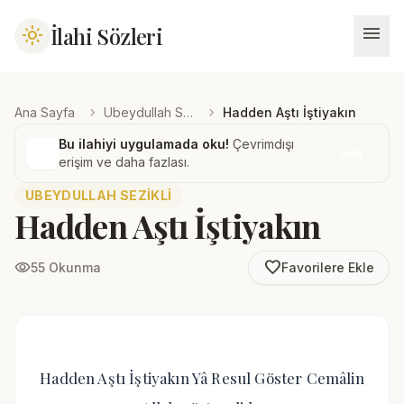
menu
İlahi Sözleri
light_mode
chevron_right
chevron_right
Ana Sayfa
Ubeydullah Sezikli
Hadden Aştı İştiyakın
Bu ilahiyi uygulamada oku!
Çevrimdışı
İndir
erişim ve daha fazlası.
UBEYDULLAH SEZIKLI
Hadden Aştı İştiyakın
favorite_border
visibility
55 Okunma
Favorilere Ekle
Hadden Aştı İştiyakın Yâ Resul Göster Cemâlin