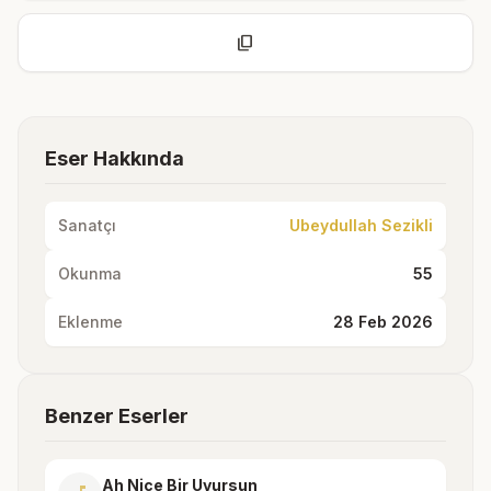
content_copy
Eser Hakkında
Sanatçı
Ubeydullah Sezikli
Okunma
55
Eklenme
28 Feb 2026
Benzer Eserler
Ah Nice Bir Uyursun