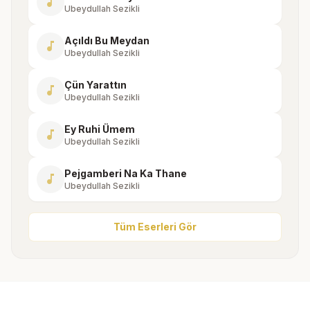
music_note
Ubeydullah Sezikli
Açıldı Bu Meydan
music_note
Ubeydullah Sezikli
Çün Yarattın
music_note
Ubeydullah Sezikli
Ey Ruhi Ümem
music_note
Ubeydullah Sezikli
Pejgamberi Na Ka Thane
music_note
Ubeydullah Sezikli
Tüm Eserleri Gör