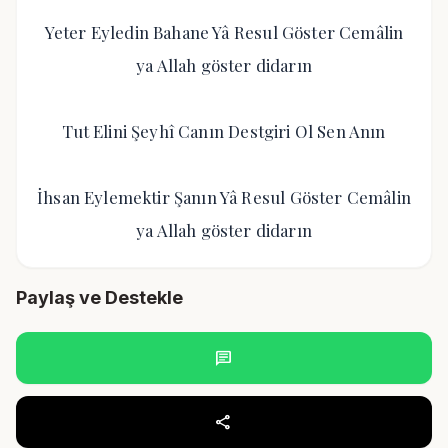
Yeter Eyledin Bahane Yâ Resul Göster Cemâlin
ya Allah göster didarın
Tut Elini Şeyhî Canın Destgiri Ol Sen Anın
İhsan Eylemektir Şanın Yâ Resul Göster Cemâlin
ya Allah göster didarın
Paylaş ve Destekle
chat
share