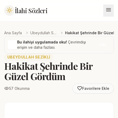
menu
İlahi Sözleri
light_mode
chevron_right
chevron_right
Ana Sayfa
Ubeydullah Sezikli
Hakikat Şehrinde Bir Güzel
Bu ilahiyi uygulamada oku!
Çevrimdışı
İndir
erişim ve daha fazlası.
UBEYDULLAH SEZIKLI
Hakikat Şehrinde Bir
Güzel Gördüm
favorite_border
visibility
57 Okunma
Favorilere Ekle