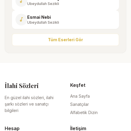
music_note
Ubeydullah Sezikli
Esmai Nebi
music_note
Ubeydullah Sezikli
Tüm Eserleri Gör
İlahi Sözleri
Keşfet
Ana Sayfa
En güzel ilahi sözleri, ilahi
şarkı sözleri ve sanatçı
Sanatçılar
bilgileri
Alfabetik Dizin
Hesap
İletişim