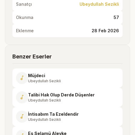
Sanatçı
Ubeydullah Sezikli
Okunma
57
Eklenme
28 Feb 2026
Benzer Eserler
Müjdeci
music_note
Ubeydullah Sezikli
Talibi Hak Olup Derde Düşenler
music_note
Ubeydullah Sezikli
İntisabım Ta Ezeldendir
music_note
Ubeydullah Sezikli
Es Selamü Aleyke