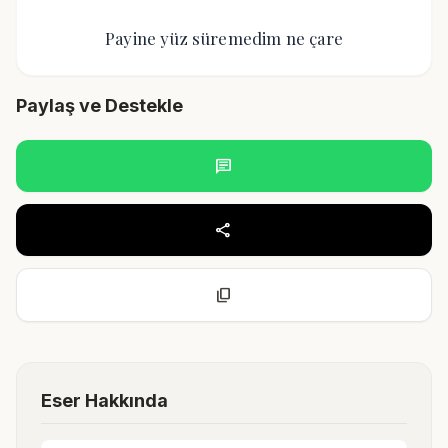
Payine yüz süremedim ne çare
Paylaş ve Destekle
chat
share
content_copy
Eser Hakkında