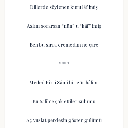
Dillerde söylenen kuru lâf imiş
Aslını sorarsan “nün” u “kâf” imiş
Ben bu sırra eremedim ne çare
****
Meded Pîr-i Sâmî bir gör hâlimi
Bu Salih’e çok ettiler zulümü
Aç vuslat perdesin göster gülümü