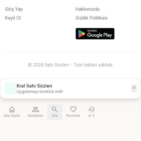
Giriş Yap
Hakkımızda
Kayıt Ol
Gizlilik Politikası
© 2026 İlahi Sözleri - Tüm hakları saklıdır.
Kral İlahi Sözleri
close
İndir
Uygulamayı ücretsiz indir
home
people
search
favorite
sort_by_alpha
Ana Sayfa
Sanatçılar
Ara
Favoriler
A-Z