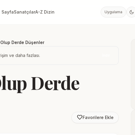
dark_mode
 Sayfa
Sanatçılar
A-Z Dizin
Uygulama
k Olup Derde Düşenler
işim ve daha fazlası.
İndir
Olup Derde
favorite_border
Favorilere Ekle