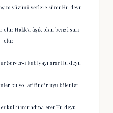
şını yüzünü yerlere sürer Hu deyu
 olur Hakk’a âşık olan benzi sarı
olur
lur Server-i Enbiyayı arar Hu deyu
nler bu yol arifindir uyu bilenler
ler kullü muradına erer Hu deyu