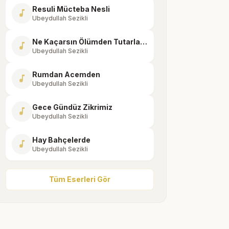
Resuli Mücteba Nesli
music_note
Ubeydullah Sezikli
Ne Kaçarsın Ölümden Tutarlar Seni
music_note
Ubeydullah Sezikli
Rumdan Acemden
music_note
Ubeydullah Sezikli
Gece Gündüz Zikrimiz
music_note
Ubeydullah Sezikli
Hay Bahçelerde
music_note
Ubeydullah Sezikli
Tüm Eserleri Gör