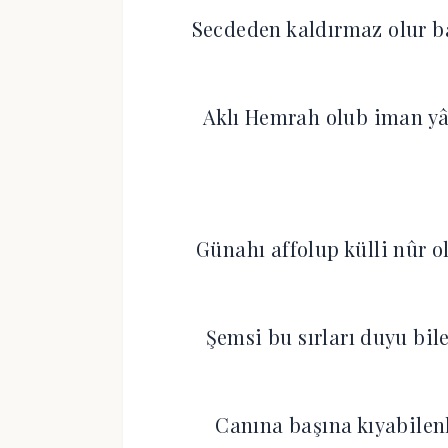
Secdeden kaldırmaz olur ba
Aklı Hemrah olub iman yâr
Günahı affolup külli nûr o
Şemsi bu sırları duyu bile
Canına başına kıyabilen