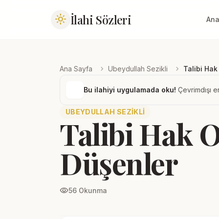
İlahi Sözleri
light_mode
Ana
chevron_right
chevron_right
Ana Sayfa
Ubeydullah Sezikli
Talibi Ha
Bu ilahiyi uygulamada oku!
Çevrimdışı er
UBEYDULLAH SEZIKLI
Talibi Hak 
Düşenler
visibility
56 Okunma