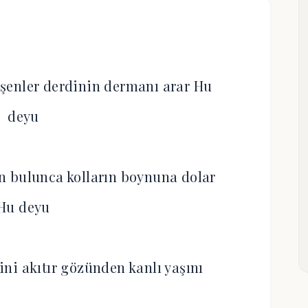
şenler derdinin dermanı arar Hu
deyu
n bulunca kolların boynuna dolar
Hu deyu
şini akıtır gözünden kanlı yaşını