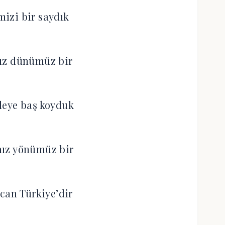
izi bir saydık
ız dünümüz bir
leye baş koyduk
ız yönümüz bir
can Türkiye’dir