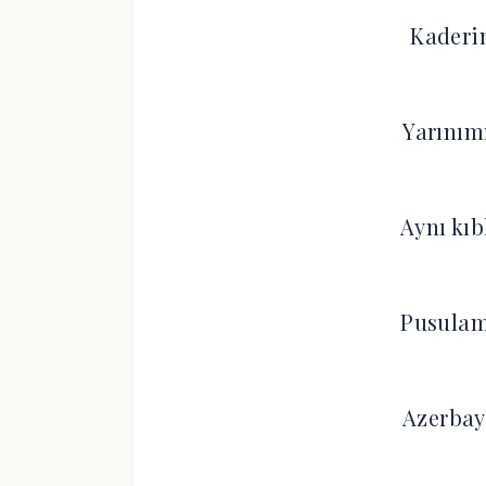
Kaderim
Yarınım
Aynı kıb
Pusulam
Azerbay