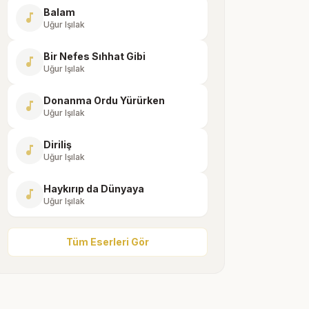
Balam
music_note
Uğur Işılak
Bir Nefes Sıhhat Gibi
music_note
Uğur Işılak
Donanma Ordu Yürürken
music_note
Uğur Işılak
Diriliş
music_note
Uğur Işılak
Haykırıp da Dünyaya
music_note
Uğur Işılak
Tüm Eserleri Gör