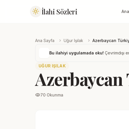
İlahi Sözleri
light_mode
Ana
chevron_right
chevron_right
Ana Sayfa
Uğur Işılak
Azerbaycan Türkiy
Bu ilahiyi uygulamada oku!
Çevrimdışı er
UĞUR IŞILAK
Azerbaycan 
visibility
70 Okunma