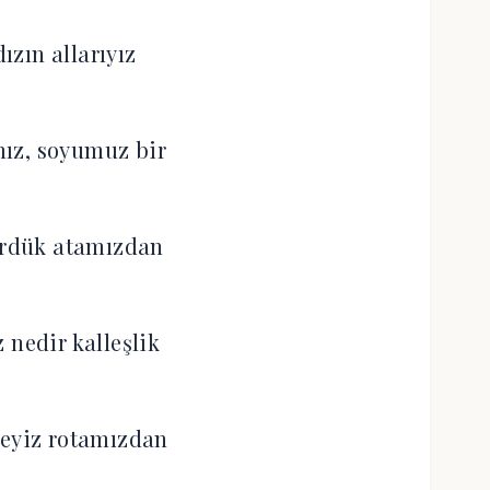
dızın allarıyız
ız, soyumuz bir
ördük atamızdan
 nedir kalleşlik
eyiz rotamızdan