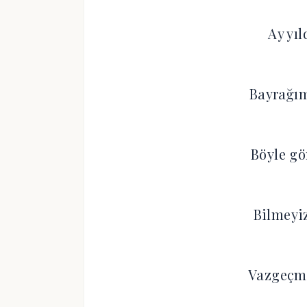
Ay yıl
Bayrağım
Böyle g
Bilmeyiz
Vazgeçm