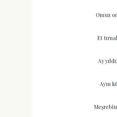
Omuz om
Et tırn
Ay yıld
Aynı k
Meşrebim