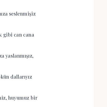
za seslenmişiz
ak gibi can cana
ıza yaslanmışız,
ökün dallarıyız
iz, huyumuz bir