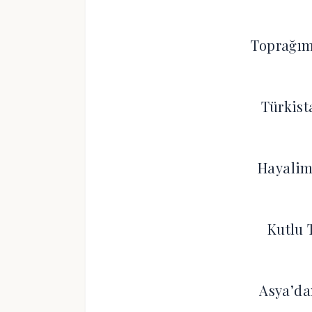
Toprağım
Türkist
Hayalim
Kutlu 
Asya’da