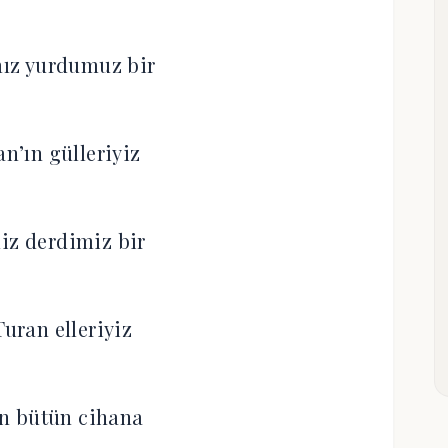
ız yurdumuz bir
an’ın gülleriyiz
iz derdimiz bir
Turan elleriyiz
n bütün cihana