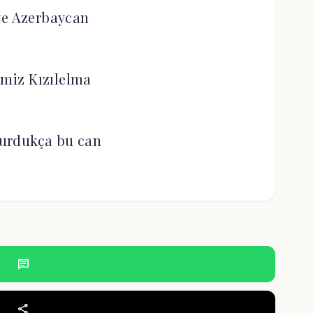
ye Azerbaycan
miz Kızılelma
urdukça bu can
chat
share