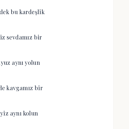
dek bu kardeşlik
iz sevdamız bir
yuz aynı yolun
le kavgamız bir
yiz aynı kolun