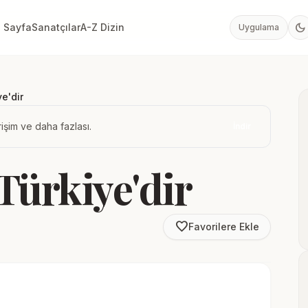
dark_mode
 Sayfa
Sanatçılar
A-Z Dizin
Uygulama
e'dir
işim ve daha fazlası.
İndir
Türkiye'dir
favorite_border
Favorilere Ekle