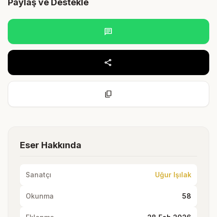
Paylaş ve Destekle
chat
share
content_copy
Eser Hakkında
Sanatçı
Uğur Işılak
Okunma
58