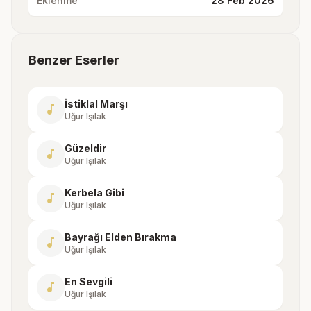
Eklenme
28 Feb 2026
Benzer Eserler
İstiklal Marşı
music_note
Uğur Işılak
Güzeldir
music_note
Uğur Işılak
Kerbela Gibi
music_note
Uğur Işılak
Bayrağı Elden Bırakma
music_note
Uğur Işılak
En Sevgili
music_note
Uğur Işılak