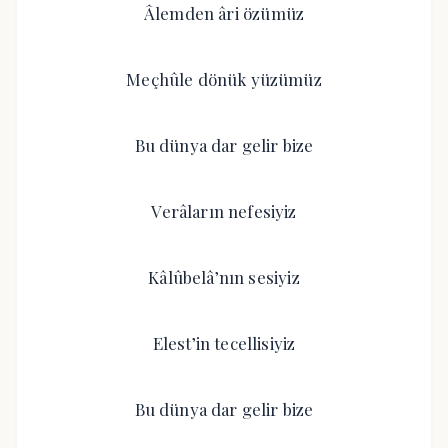
Âlemden âri özümüz
Meçhûle dönük yüzümüz
Bu dünya dar gelir bize
Verâların nefesiyiz
Kâlûbelâ’nın sesiyiz
Elest’in tecellisiyiz
Bu dünya dar gelir bize