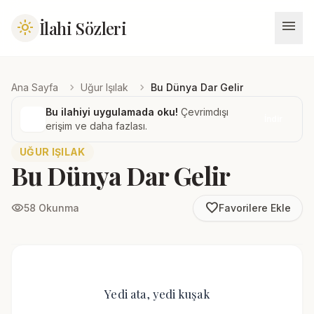
menu
İlahi Sözleri
light_mode
chevron_right
chevron_right
Ana Sayfa
Uğur Işılak
Bu Dünya Dar Gelir
Bu ilahiyi uygulamada oku!
Çevrimdışı
İndir
erişim ve daha fazlası.
UĞUR IŞILAK
Bu Dünya Dar Gelir
favorite_border
visibility
58 Okunma
Favorilere Ekle
Yedi ata, yedi kuşak