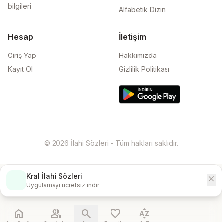
bilgileri
Alfabetik Dizin
Hesap
İletişim
Giriş Yap
Hakkımızda
Kayıt Ol
Gizlilik Politikası
© 2026 İlahi Sözleri - Tüm hakları saklıdır.
Kral İlahi Sözleri
close
İndir
Uygulamayı ücretsiz indir
home
people
search
favorite
sort_by_alpha