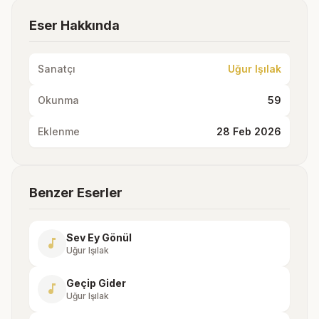
Eser Hakkında
Sanatçı
Uğur Işılak
Okunma
59
Eklenme
28 Feb 2026
Benzer Eserler
Sev Ey Gönül
music_note
Uğur Işılak
Geçip Gider
music_note
Uğur Işılak