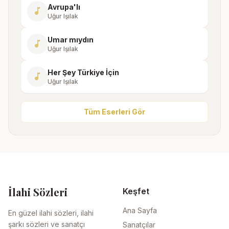
Avrupa'lı
music_note
Uğur Işılak
Umar mıydın
music_note
Uğur Işılak
Her Şey Türkiye İçin
music_note
Uğur Işılak
Tüm Eserleri Gör
İlahi Sözleri
Keşfet
Ana Sayfa
En güzel ilahi sözleri, ilahi
şarkı sözleri ve sanatçı
Sanatçılar