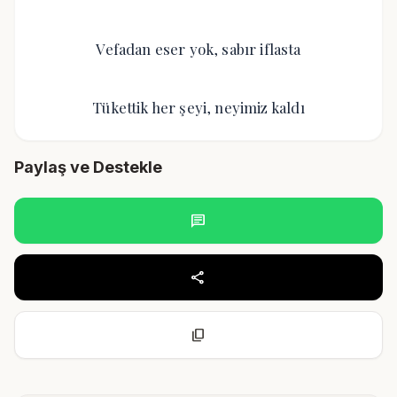
Vefadan eser yok, sabır iflasta
Tükettik her şeyi, neyimiz kaldı
Paylaş ve Destekle
chat
share
content_copy