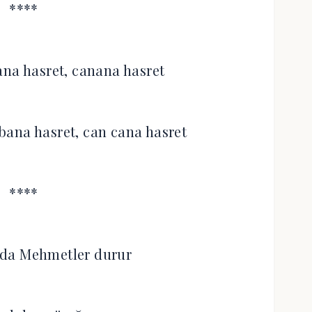
****
ana hasret, canana hasret
 bana hasret, can cana hasret
****
nda Mehmetler durur