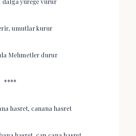
 dalga yüreğe vurur
erir, umutlar kurur
nda Mehmetler durur
****
ana hasret, canana hasret
 bana hasret, can cana hasret