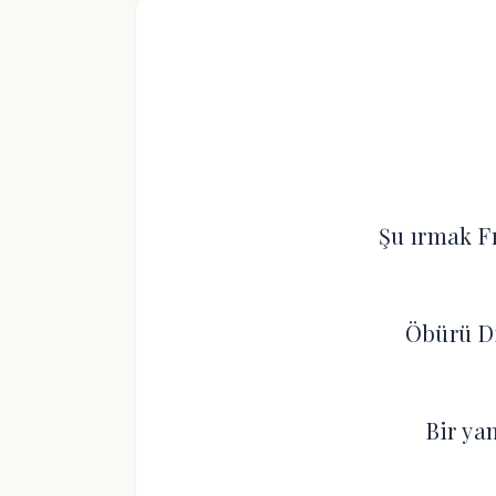
Şu ırmak F
Öbürü Di
Bir ya