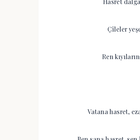
Hasret dalga
Çileler yeş
Ren kıyıları
Vatana hasret, ez
Ben sana hasret, sen