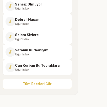
Sensiz Olmuyor
music_note
Uğur Işılak
Debreli Hasan
music_note
Uğur Işılak
Selam Sizlere
music_note
Uğur Işılak
Vatanın Kurbanıyım
music_note
Uğur Işılak
Can Kurban Bu Topraklara
music_note
Uğur Işılak
Tüm Eserleri Gör