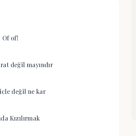
Of of!
ırat değil mayındır
cle değil ne kar
nda Kızılırmak