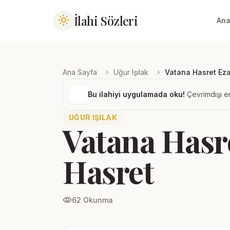
İlahi Sözleri
light_mode
Ana
chevron_right
chevron_right
Ana Sayfa
Uğur Işılak
Vatana Hasret Ez
Bu ilahiyi uygulamada oku!
Çevrimdışı er
UĞUR IŞILAK
Vatana Hasr
Hasret
visibility
62 Okunma