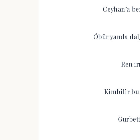
Ceyhan’a be
Öbür yanda dal
Ren ı
Kimbilir bu
Gurbett