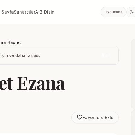
dark_mode
 Sayfa
Sanatçılar
A-Z Dizin
Uygulama
ana Hasret
işim ve daha fazlası.
İndir
et Ezana
favorite_border
Favorilere Ekle