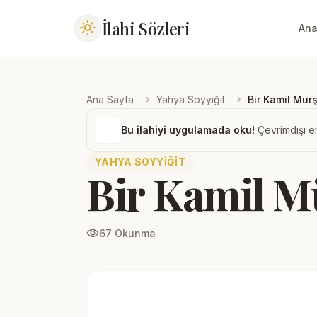
İlahi Sözleri
light_mode
Ana
chevron_right
chevron_right
Ana Sayfa
Yahya Soyyiğit
Bir Kamil Mürş
Bu ilahiyi uygulamada oku!
Çevrimdışı er
YAHYA SOYYIĞIT
Bir Kamil M
visibility
67 Okunma