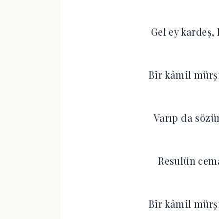
Gel ey kardeş,
Bir kâmil mürş
Varıp da sözü
Resulün cema
Bir kâmil mürş