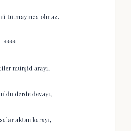
nü tutmayınca olmaz.
****
tiler mürşid arayı,
uldu derde devayı,
usalar aktan karayı,