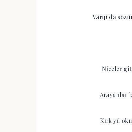
Varıp da sözü
Niceler git
Arayanlar b
Kırk yıl ok