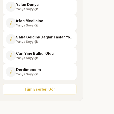
Yalan Dünya
music_note
Yahya Soyyiğit
İrfan Meclisine
music_note
Yahya Soyyiğit
Sana Geldim(Dağlar Taşlar Yollar Aştım)
music_note
Yahya Soyyiğit
Can Yine Bülbül Oldu
music_note
Yahya Soyyiğit
Derdimendim
music_note
Yahya Soyyiğit
Tüm Eserleri Gör