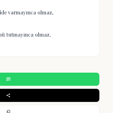
ide varmayınca olmaz,
nü tutmayınca olmaz.
chat
share
content_copy