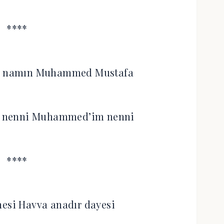
****
fa namın Muhammed Mustafa
fa nenni Muhammed’im nenni
****
esi Havva anadır dayesi