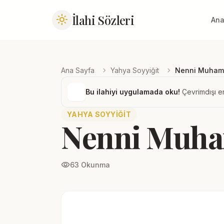
İlahi Sözleri
light_mode
Ana
chevron_right
chevron_right
Ana Sayfa
Yahya Soyyiğit
Nenni Muham
Bu ilahiyi uygulamada oku!
Çevrimdışı er
YAHYA SOYYIĞIT
Nenni Muh
visibility
63 Okunma