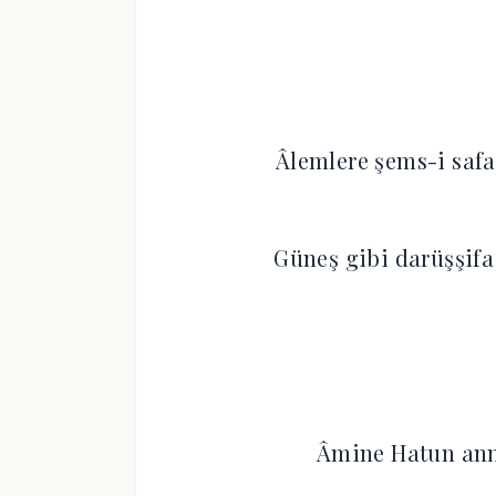
Âlemlere şems-i sa
Güneş gibi darüşşi
Âmine Hatun ann