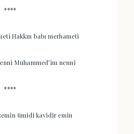
****
meti Hakkın babı merhameti
i nenni Muhammed’im nenni
****
 zemin ümidi kavidir emin