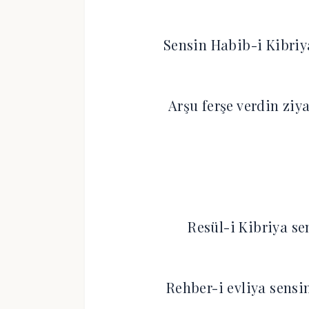
Sensin Habib-i Kibr
Arşu ferşe verdin z
Resül-i Kibriya se
Rehber-i evliya sen