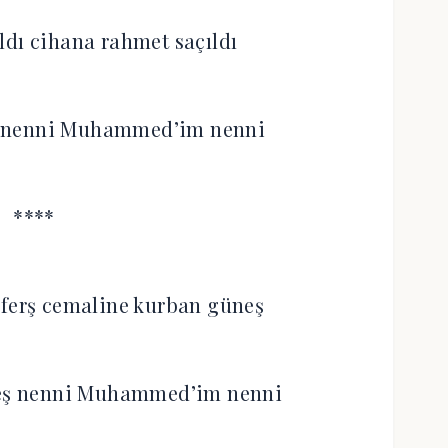
ldı cihana rahmet saçıldı
ldi nenni Muhammed’im nenni
****
 ferş cemaline kurban güneş
leş nenni Muhammed’im nenni