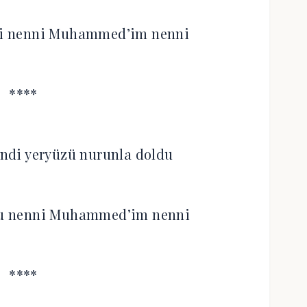
si nenni Muhammed’im nenni
****
ndi yeryüzü nurunla doldu
ldu nenni Muhammed’im nenni
****