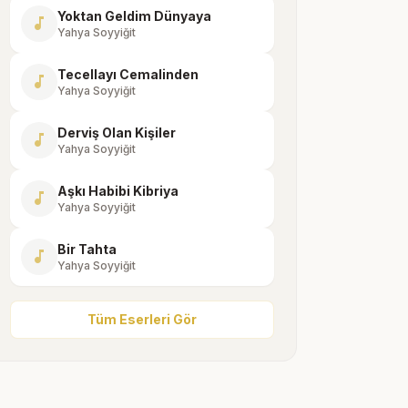
Yoktan Geldim Dünyaya
music_note
Yahya Soyyiğit
Tecellayı Cemalinden
music_note
Yahya Soyyiğit
Derviş Olan Kişiler
music_note
Yahya Soyyiğit
Aşkı Habibi Kibriya
music_note
Yahya Soyyiğit
Bir Tahta
music_note
Yahya Soyyiğit
Tüm Eserleri Gör