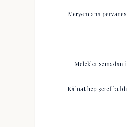
Meryem ana pervane
Melekler semadan i
Kâinat hep şeref bu