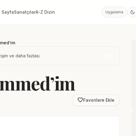
dark_mode
 Sayfa
Sanatçılar
A-Z Dizin
Uygulama
med’im
işim ve daha fazlası.
İndir
ammed’im
favorite_border
Favorilere Ekle