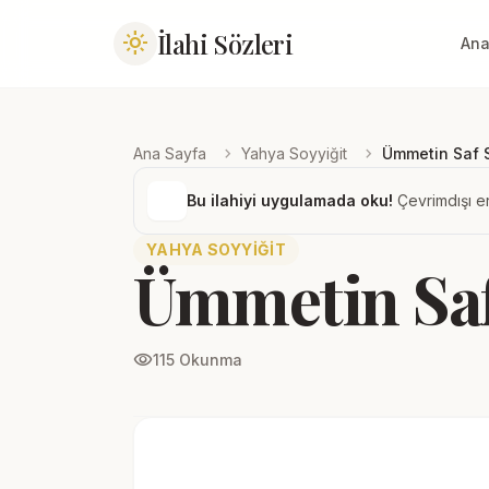
İlahi Sözleri
light_mode
Ana
chevron_right
chevron_right
Ana Sayfa
Yahya Soyyiğit
Ümmetin Saf 
Bu ilahiyi uygulamada oku!
Çevrimdışı er
YAHYA SOYYIĞIT
Ümmetin Saf
visibility
115 Okunma