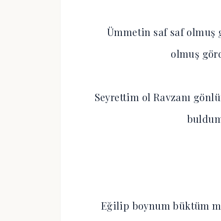
Ümmetin saf saf olmuş g
olmuş gör
Seyrettim ol Ravzanı gönl
buldum
Eğilip boynum büktüm m