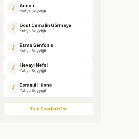
Annem
music_note
Yahya Soyyiğit
Dost Cemalin Görmeye
music_note
Yahya Soyyiğit
Esma Senfonisi
music_note
Yahya Soyyiğit
Hevayı Nefsi
music_note
Yahya Soyyiğit
Esmaül Hüsna
music_note
Yahya Soyyiğit
Tüm Eserleri Gör