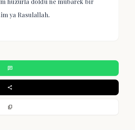
m huzurla doldu ne mübarek bir
im ya Rasulallah.
chat
share
content_copy