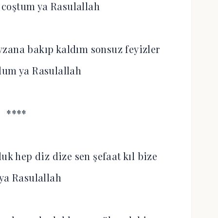
coştum ya Rasulallah
zana bakıp kaldım sonsuz feyizler
dum ya Rasulallah
****
uk hep diz dize sen şefaat kıl bize
 ya Rasulallah