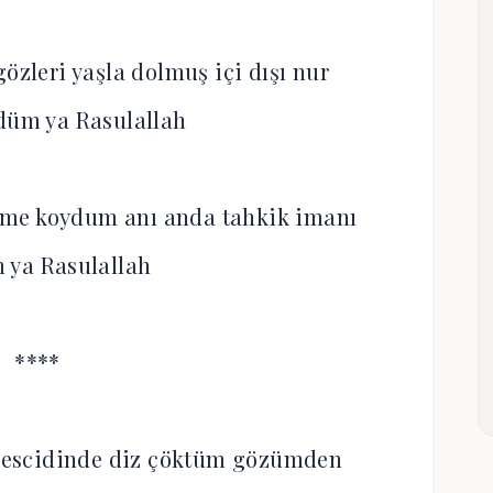
özleri yaşla dolmuş içi dışı nur
düm ya Rasulallah
üme koydum anı anda tahkik imanı
 ya Rasulallah
****
escidinde diz çöktüm gözümden