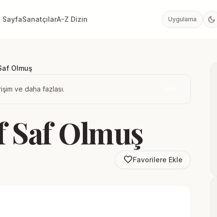
dark_mode
 Sayfa
Sanatçılar
A-Z Dizin
Uygulama
Saf Olmuş
işim ve daha fazlası.
İndir
 Saf Olmuş
favorite_border
Favorilere Ekle