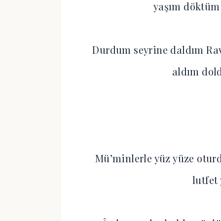
yaşım döktüm 
Durdum seyrine daldım Rav
aldım dol
Mü’minlerle yüz yüze oturd
lutfet