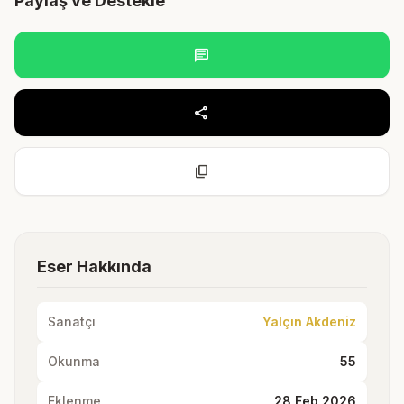
Paylaş ve Destekle
chat
share
content_copy
Eser Hakkında
Sanatçı
Yalçın Akdeniz
Okunma
55
Eklenme
28 Feb 2026