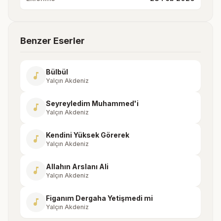
Benzer Eserler
Bülbül
music_note
Yalçın Akdeniz
Seyreyledim Muhammed'i
music_note
Yalçın Akdeniz
Kendini Yüksek Görerek
music_note
Yalçın Akdeniz
Allahın Arslanı Ali
music_note
Yalçın Akdeniz
Figanım Dergaha Yetişmedi mi
music_note
Yalçın Akdeniz