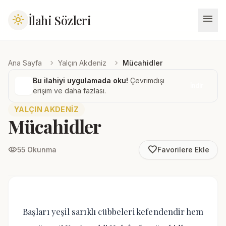
menu
İlahi Sözleri
light_mode
chevron_right
chevron_right
Ana Sayfa
Yalçın Akdeniz
Mücahidler
Bu ilahiyi uygulamada oku!
Çevrimdışı
İndir
erişim ve daha fazlası.
YALÇIN AKDENIZ
Mücahidler
favorite_border
visibility
55 Okunma
Favorilere Ekle
Başları yeşil sarıklı cübbeleri kefendendir hem