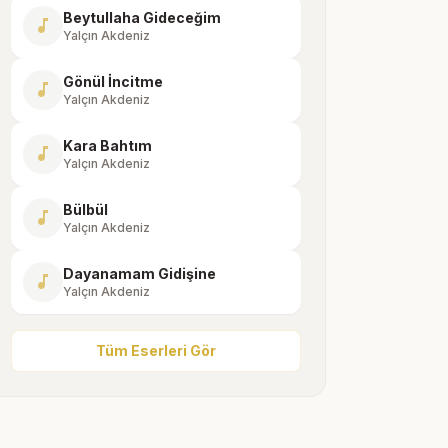
Beytullaha Gideceğim
music_note
Yalçın Akdeniz
Gönül İncitme
music_note
Yalçın Akdeniz
Kara Bahtım
music_note
Yalçın Akdeniz
Bülbül
music_note
Yalçın Akdeniz
Dayanamam Gidişine
music_note
Yalçın Akdeniz
Tüm Eserleri Gör