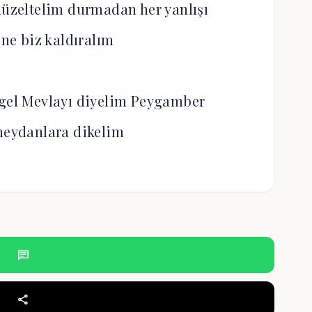
zeltelim durmadan her yanlışı
ine biz kaldıralım
gel Mevlayı diyelim Peygamber
meydanlara dikelim
chat
share