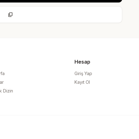
content_copy
Hesap
yfa
Giriş Yap
ar
Kayıt Ol
k Dizin