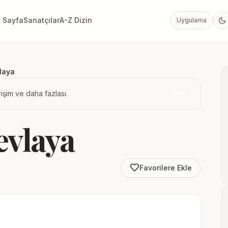
dark_mode
 Sayfa
Sanatçılar
A-Z Dizin
Uygulama
laya
işim ve daha fazlası.
İndir
evlaya
favorite_border
Favorilere Ekle