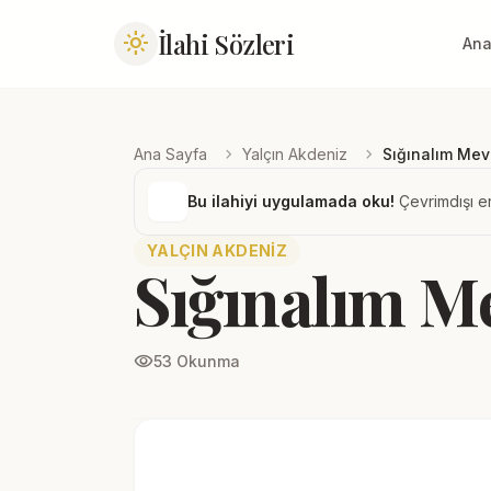
İlahi Sözleri
light_mode
Ana
chevron_right
chevron_right
Ana Sayfa
Yalçın Akdeniz
Sığınalım Mev
Bu ilahiyi uygulamada oku!
Çevrimdışı er
YALÇIN AKDENIZ
Sığınalım M
visibility
53 Okunma