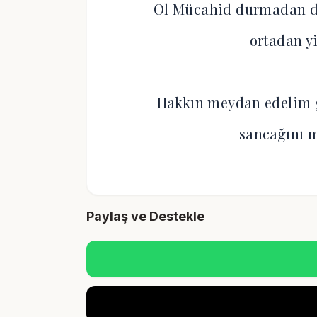
Ol Mücahid durmadan dü
ortadan y
Hakkın meydan edelim 
sancağını 
Paylaş ve Destekle