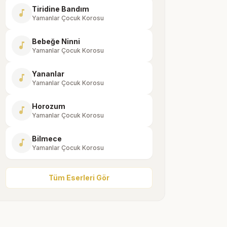
Tiridine Bandım
music_note
Yamanlar Çocuk Korosu
Bebeğe Ninni
music_note
Yamanlar Çocuk Korosu
Yananlar
music_note
Yamanlar Çocuk Korosu
Horozum
music_note
Yamanlar Çocuk Korosu
Bilmece
music_note
Yamanlar Çocuk Korosu
Tüm Eserleri Gör