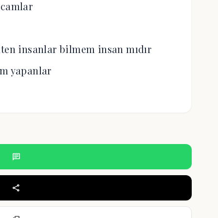
camlar
aten insanlar bilmem insan mıdır
ım yapanlar
chat
share