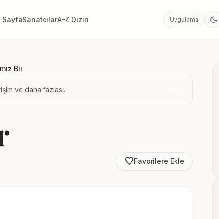
dark_mode
 Sayfa
Sanatçılar
A-Z Dizin
Uygulama
ımız Bir
işim ve daha fazlası.
İndir
r
favorite_border
Favorilere Ekle