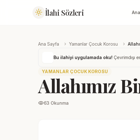
İlahi Sözleri
light_mode
Ana
chevron_right
chevron_right
Ana Sayfa
Yamanlar Çocuk Korosu
Allah
Bu ilahiyi uygulamada oku!
Çevrimdışı er
YAMANLAR ÇOCUK KOROSU
Allahımız Bi
visibility
63 Okunma