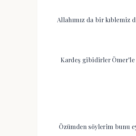
Allahımız da bir kıblemiz 
Kardeş gibidirler Ömer’l
Özümden söylerim bunu ey c