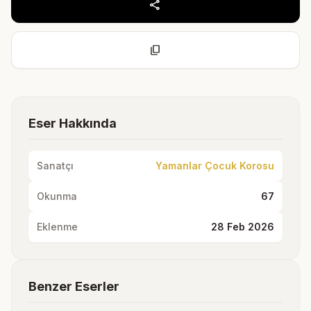
share
content_copy
Eser Hakkında
Sanatçı
Yamanlar Çocuk Korosu
Okunma
67
Eklenme
28 Feb 2026
Benzer Eserler