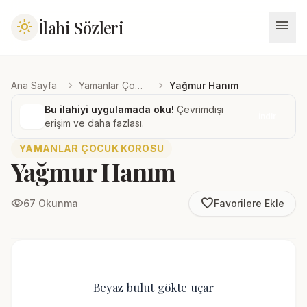
menu
İlahi Sözleri
light_mode
chevron_right
chevron_right
Ana Sayfa
Yamanlar Çocuk Korosu
Yağmur Hanım
Bu ilahiyi uygulamada oku!
Çevrimdışı
İndir
erişim ve daha fazlası.
YAMANLAR ÇOCUK KOROSU
Yağmur Hanım
favorite_border
visibility
67 Okunma
Favorilere Ekle
Beyaz bulut gökte uçar