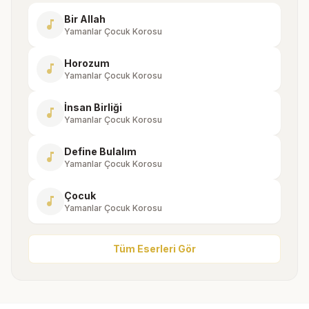
Bir Allah
music_note
Yamanlar Çocuk Korosu
Horozum
music_note
Yamanlar Çocuk Korosu
İnsan Birliği
music_note
Yamanlar Çocuk Korosu
Define Bulalım
music_note
Yamanlar Çocuk Korosu
Çocuk
music_note
Yamanlar Çocuk Korosu
Tüm Eserleri Gör