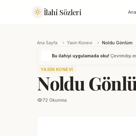
İlahi Sözleri
light_mode
Ana
chevron_right
chevron_right
Ana Sayfa
Yasin Konevi
Noldu Gönlüm
Bu ilahiyi uygulamada oku!
Çevrimdışı er
YASIN KONEVI
Noldu Gönl
visibility
72 Okunma