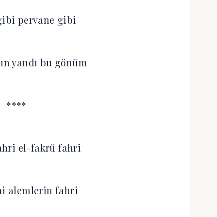
ibi pervane gibi
kın yandı bu gönüm
****
ahri el-fakrü fahri
 alemlerin fahri