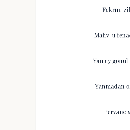
Fakrını zi
Mahv-u fena
Yan ey gönül 
Yanmadan o
Pervane g