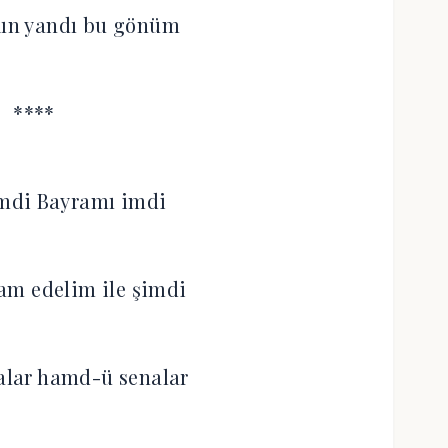
kın yandı bu gönüm
****
mdi Bayramı imdi
am edelim ile şimdi
lar hamd-ü senalar