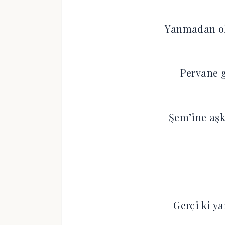
Yanmadan o
Pervane g
Şem’ine aş
Gerçi ki y