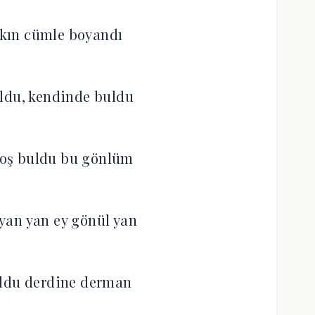
kın cümle boyandı
ldu, kendinde buldu
oş buldu bu gönlüm
yan yan ey gönül yan
ldu derdine derman