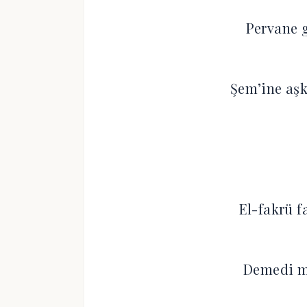
Pervane g
Şem’ine aş
El-fakrü f
Demedi mi