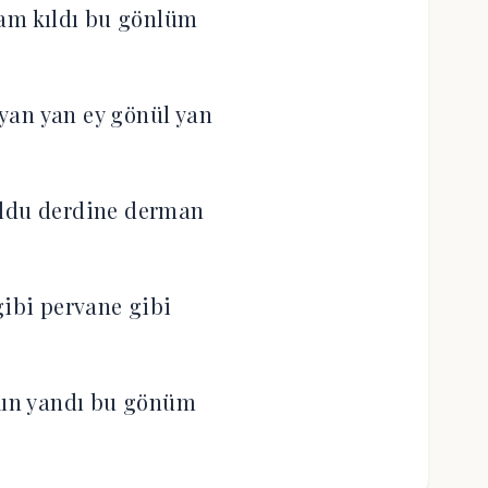
ram kıldı bu gönlüm
yan yan ey gönül yan
ldu derdine derman
ibi pervane gibi
kın yandı bu gönüm