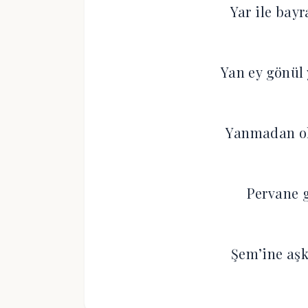
Yar ile bay
Yan ey gönül 
Yanmadan o
Pervane g
Şem’ine aş