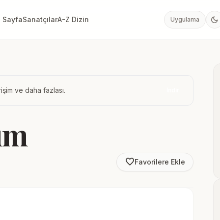
dark_mode
 Sayfa
Sanatçılar
A-Z Dizin
Uygulama
işim ve daha fazlası.
İndir
üm
favorite_border
Favorilere Ekle