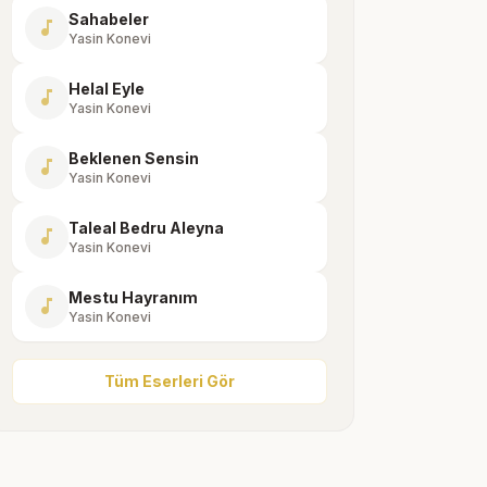
Sahabeler
music_note
Yasin Konevi
Helal Eyle
music_note
Yasin Konevi
Beklenen Sensin
music_note
Yasin Konevi
Taleal Bedru Aleyna
music_note
Yasin Konevi
Mestu Hayranım
music_note
Yasin Konevi
Tüm Eserleri Gör