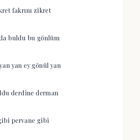
kret fakrını zikret
da buldu bu gönlüm
yan yan ey gönül yan
ldu derdine derman
ibi pervane gibi