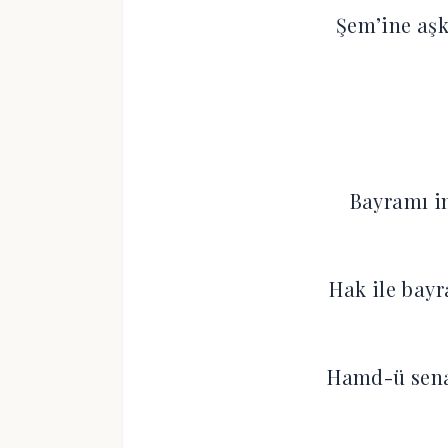
Şem’ine aş
Bayramı i
Hak ile bayr
Hamd-ü sena