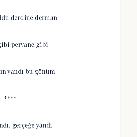
ldu derdine derman
ibi pervane gibi
kın yandı bu gönüm
****
andı, gerçeğe yandı