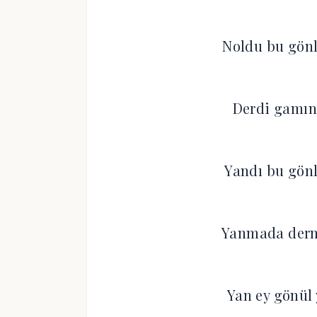
Noldu bu gön
Derdi gamın
Yandı bu gön
Yanmada der
Yan ey gönül 