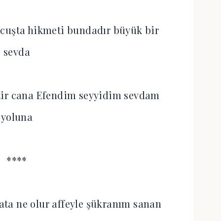
 cuşta hikmeti bundadır büyük bir
sevda
tir cana Efendim seyyidim sevdam
yoluna
****
hata ne olur affeyle şükranım sanan