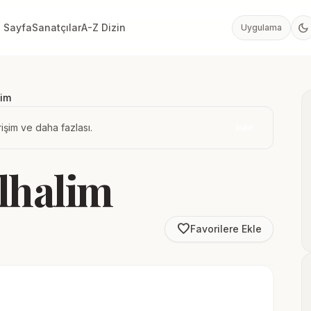
dark_mode
 Sayfa
Sanatçılar
A-Z Dizin
Uygulama
lim
işim ve daha fazlası.
İndir
lhalim
favorite_border
Favorilere Ekle