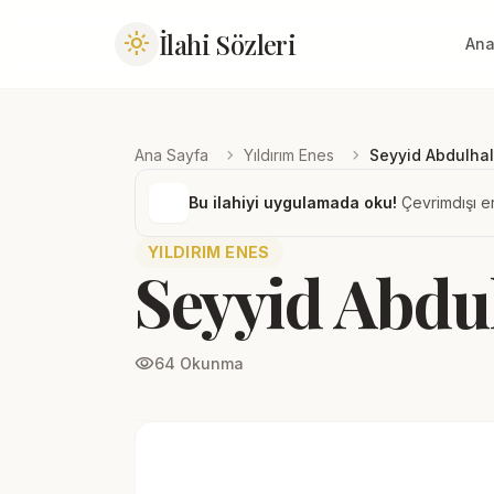
İlahi Sözleri
light_mode
Ana
chevron_right
chevron_right
Ana Sayfa
Yıldırım Enes
Seyyid Abdulha
Bu ilahiyi uygulamada oku!
Çevrimdışı er
YILDIRIM ENES
Seyyid Abdu
visibility
64 Okunma