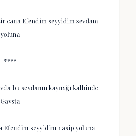
tir cana Efendim seyyidim sevdam
yoluna
****
evda bu sevdanın kaynağı kalbinde
Gavsta
fta Efendim seyyidim nasip yoluna