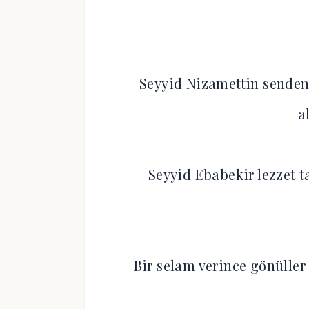
Seyyid Nizamettin senden
a
Seyyid Ebabekir lezzet 
Bir selam verince gönüller