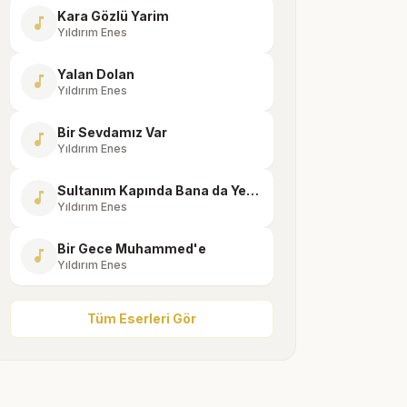
Kara Gözlü Yarim
music_note
Yıldırım Enes
Yalan Dolan
music_note
Yıldırım Enes
Bir Sevdamız Var
music_note
Yıldırım Enes
Sultanım Kapında Bana da Yer Ver
music_note
Yıldırım Enes
Bir Gece Muhammed'e
music_note
Yıldırım Enes
Tüm Eserleri Gör