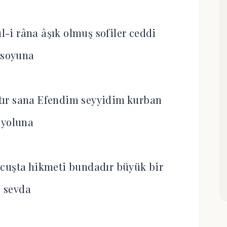
l-i râna âşık olmuş sofiler ceddi
soyuna
tır sana Efendim seyyidim kurban
yoluna
 cuşta hikmeti bundadır büyük bir
sevda