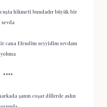
 cuşta hikmeti bundadır büyük bir
sevda
tir cana Efendim seyyidim sevdam
yoluna
****
arkada şanın coşar dillerde aslın
soyunda