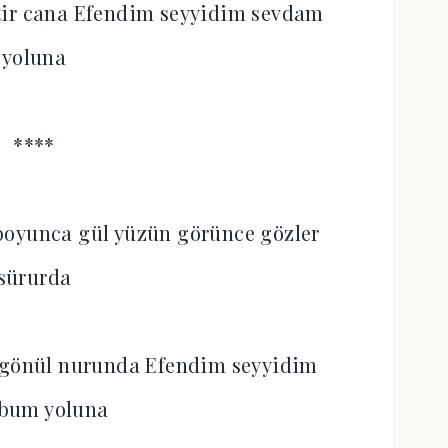
tir cana Efendim seyyidim sevdam
yoluna
****
boyunca gül yüzün görünce gözler
sürurda
 gönül nurunda Efendim seyyidim
bum yoluna