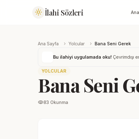
İlahi Sözleri
light_mode
Ana
chevron_right
chevron_right
Ana Sayfa
Yolcular
Bana Seni Gerek
Bu ilahiyi uygulamada oku!
Çevrimdışı er
YOLCULAR
Bana Seni G
visibility
83 Okunma