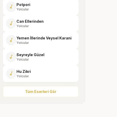
Potpori
music_note
Yolcular
Can Ellerinden
music_note
Yolcular
Yemen İllerinde Veysel Karani
music_note
Yolcular
Seyreyle Güzel
music_note
Yolcular
Hu Zikri
music_note
Yolcular
Tüm Eserleri Gör