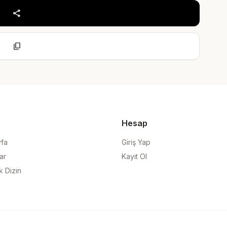
share
content_copy
Hesap
yfa
Giriş Yap
ar
Kayıt Ol
k Dizin