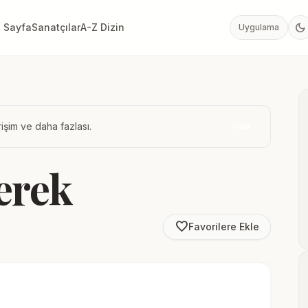
dark_mode
 Sayfa
Sanatçılar
A-Z Dizin
Uygulama
işim ve daha fazlası.
İndir
erek
favorite_border
Favorilere Ekle