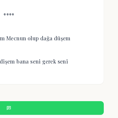
****
çem Mecnun olup dağa düşem
dişem bana seni gerek seni
chat