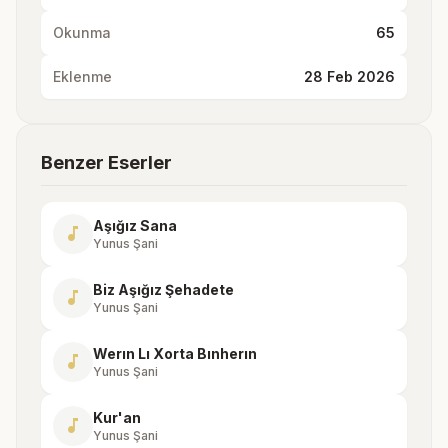
Okunma
65
Eklenme
28 Feb 2026
Benzer Eserler
Aşığız Sana
music_note
Yunus Şani
Biz Aşığız Şehadete
music_note
Yunus Şani
Werın Lı Xorta Bınherın
music_note
Yunus Şani
Kur'an
music_note
Yunus Şani