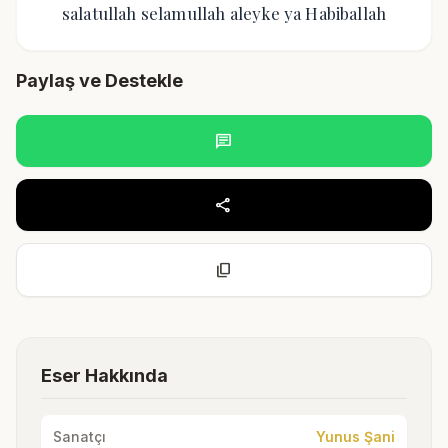
salatullah selamullah aleyke ya Habiballah
Paylaş ve Destekle
chat
share
content_copy
Eser Hakkında
Sanatçı
Yunus Şani