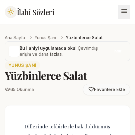
menu
İlahi Sözleri
light_mode
chevron_right
chevron_right
Ana Sayfa
Yunus Şani
Yüzbinlerce Salat
Bu ilahiyi uygulamada oku!
Çevrimdışı
İndir
erişim ve daha fazlası.
YUNUS ŞANI
Yüzbinlerce Salat
favorite_border
visibility
65 Okunma
Favorilere Ekle
Dillerinde tekbirlerle bak doldurmuş