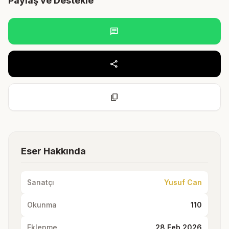
Paylaş ve Destekle
chat
share
content_copy
Eser Hakkında
Sanatçı
Yusuf Can
Okunma
110
Eklenme
28 Feb 2026