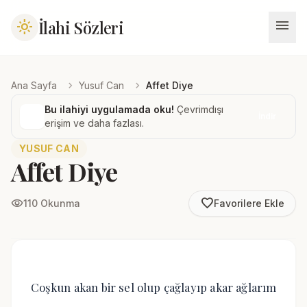
menu
İlahi Sözleri
light_mode
chevron_right
chevron_right
Ana Sayfa
Yusuf Can
Affet Diye
Bu ilahiyi uygulamada oku!
Çevrimdışı
İndir
erişim ve daha fazlası.
YUSUF CAN
Affet Diye
favorite_border
visibility
110 Okunma
Favorilere Ekle
Coşkun akan bir sel olup çağlayıp akar ağlarım