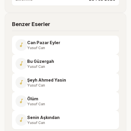
Benzer Eserler
Can Pazar Eyler
music_note
Yusuf Can
Bu Güzergah
music_note
Yusuf Can
Şeyh Ahmed Yasin
music_note
Yusuf Can
Ölüm
music_note
Yusuf Can
Senin Aşkından
music_note
Yusuf Can