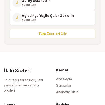
Gel Ey Selahattin
music_note
Yusuf Can
Ağladıkça Yeşile Çalar Gözlerin
music_note
Yusuf Can
Tüm Eserleri Gör
İlahi Sözleri
Keşfet
Ana Sayfa
En güzel ilahi sözleri, ilahi
şarkı sözleri ve sanatçı
Sanatçılar
bilgileri
Alfabetik Dizin
Hesap
İletişim