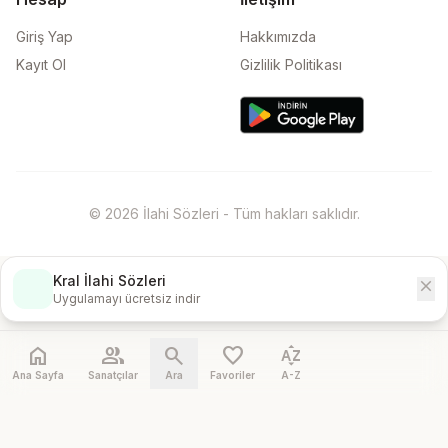
Giriş Yap
Hakkımızda
Kayıt Ol
Gizlilik Politikası
© 2026 İlahi Sözleri - Tüm hakları saklıdır.
Kral İlahi Sözleri
close
İndir
Uygulamayı ücretsiz indir
home
people
search
favorite
sort_by_alpha
Ana Sayfa
Sanatçılar
Ara
Favoriler
A-Z