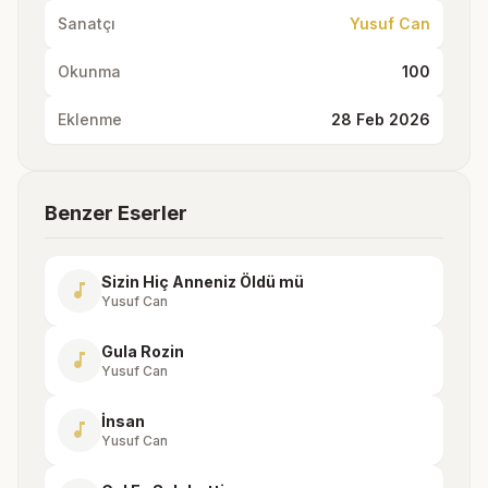
Sanatçı
Yusuf Can
Okunma
100
Eklenme
28 Feb 2026
Benzer Eserler
Sizin Hiç Anneniz Öldü mü
music_note
Yusuf Can
Gula Rozin
music_note
Yusuf Can
İnsan
music_note
Yusuf Can