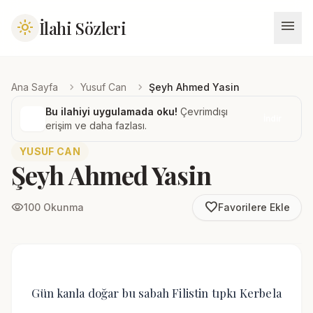
menu
İlahi Sözleri
light_mode
chevron_right
chevron_right
Ana Sayfa
Yusuf Can
Şeyh Ahmed Yasin
Bu ilahiyi uygulamada oku!
Çevrimdışı
İndir
erişim ve daha fazlası.
YUSUF CAN
Şeyh Ahmed Yasin
favorite_border
visibility
100 Okunma
Favorilere Ekle
Gün kanla doğar bu sabah Filistin tıpkı Kerbela