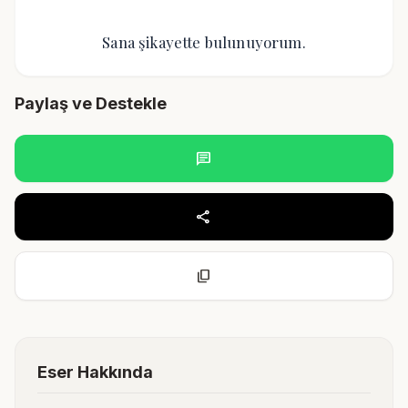
Sana şikayette bulunuyorum.
Paylaş ve Destekle
chat
share
content_copy
Eser Hakkında