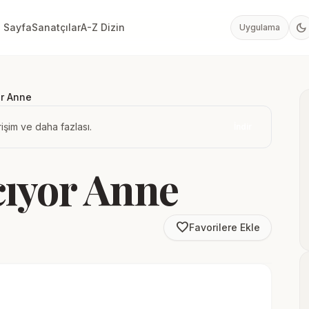
dark_mode
 Sayfa
Sanatçılar
A-Z Dizin
Uygulama
or Anne
işim ve daha fazlası.
İndir
cıyor Anne
favorite_border
Favorilere Ekle