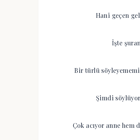
Hani geçen ge
İşte şur
Bir türlü söyleyemem
Şimdi söylüyor
Çok acıyor anne hem d