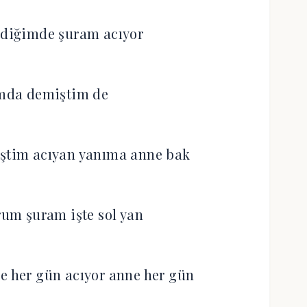
ldiğimde şuram acıyor
amda demiştim de
iştim acıyan yanıma anne bak
um şuram işte sol yan
e her gün acıyor anne her gün