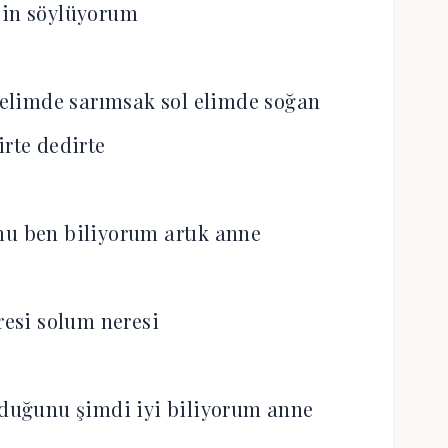
çin söylüyorum
elimde sarımsak sol elimde soğan
irte dedirte
mu ben biliyorum artık anne
esi solum neresi
lduğunu şimdi iyi biliyorum anne