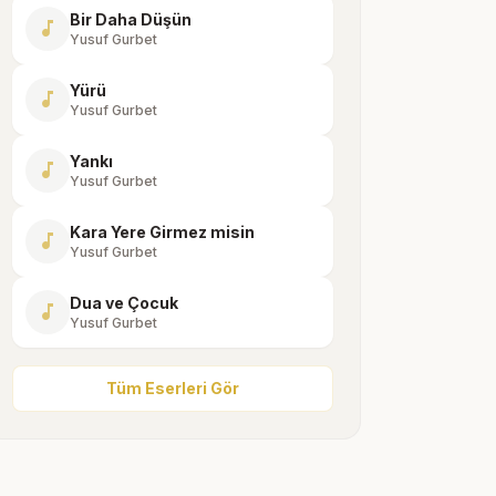
Bir Daha Düşün
music_note
Yusuf Gurbet
Yürü
music_note
Yusuf Gurbet
Yankı
music_note
Yusuf Gurbet
Kara Yere Girmez misin
music_note
Yusuf Gurbet
Dua ve Çocuk
music_note
Yusuf Gurbet
Tüm Eserleri Gör