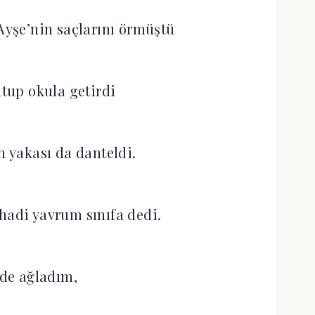
yşe’nin saçlarını örmüştü
utup okula getirdi
n yakası da danteldi.
 hadi yavrum sınıfa dedi.
de ağladım,