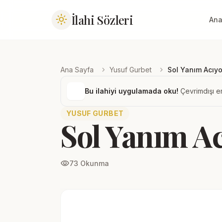
İlahi Sözleri
light_mode
Ana
chevron_right
chevron_right
Ana Sayfa
Yusuf Gurbet
Sol Yanım Acıy
Bu ilahiyi uygulamada oku!
Çevrimdışı er
YUSUF GURBET
Sol Yanım A
visibility
73 Okunma