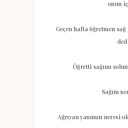
onun i
Geçen hafta öğretmen sağ 
ded
Öğretti sağımı solu
Sağım ner
Ağrıyan yanımın neresi o