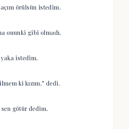
açım örülsün istedim.
a onunki gibi olmadı.
 yaka istedim.
lmem ki kızım.” dedi.
 sen götür dedim.