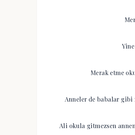
Me
Yine
Merak etme oku
Anneler de babalar gib
Ali okula gitmezsen annem