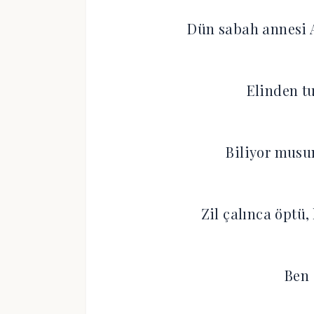
Dün sabah annesi A
Elinden t
Biliyor musu
Zil çalınca öptü,
Ben 