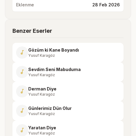
Eklenme
28 Feb 2026
Benzer Eserler
Gözüm ki Kane Boyandı
music_note
Yusuf Karagöz
Sevdim Seni Mabuduma
music_note
Yusuf Karagöz
Derman Diye
music_note
Yusuf Karagöz
Günlerimiz Dün Olur
music_note
Yusuf Karagöz
Yaratan Diye
music_note
Yusuf Karagöz