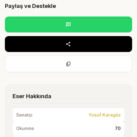
Paylaş ve Destekle
chat
share
content_copy
Eser Hakkında
Sanatçı
Yusuf Karagöz
Okunma
70