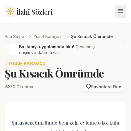
menu
İlahi Sözleri
light_mode
chevron_right
chevron_right
Ana Sayfa
Yusuf Karagöz
Şu Kısacık Ömrümde
Bu ilahiyi uygulamada oku!
Çevrimdışı
İndir
erişim ve daha fazlası.
YUSUF KARAGÖZ
Şu Kısacık Ömrümde
favorite_border
visibility
70 Okunma
Favorilere Ekle
Şu kısacık ömrümde beni zelil eyleme o korkulu