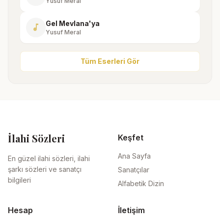
Yusuf Meral
Gel Mevlana'ya
music_note
Yusuf Meral
Tüm Eserleri Gör
İlahi Sözleri
Keşfet
Ana Sayfa
En güzel ilahi sözleri, ilahi
şarkı sözleri ve sanatçı
Sanatçılar
bilgileri
Alfabetik Dizin
Hesap
İletişim