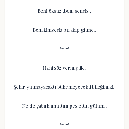
Beni öksüz ,beni sensiz ,
Beni kimsesiz bırakıp gitme..
****
Hani söz vermiştik ,
Şehir yutmayacaktı bükemeyecekti bileğimizi..
Ne de çabuk unuttun pes ettin gülüm..
****