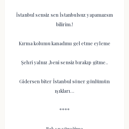
İstanbul sensiz sen İstanbulsuz yapamazsın
bilirim.!
Kırma kolumu kanadımı gel etme eyleme
Şehri yalnız ,beni sensiz bırakıp gitme..
Gidersen biter İstanbul söner gönlümün
ışıkları…
****
Bak şu yüreğime