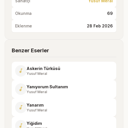
Sanatçı
Yusuf Meral
Okunma
69
Eklenme
28 Feb 2026
Benzer Eserler
Askerin Türküsü
music_note
Yusuf Meral
Yanıyorum Sultanım
music_note
Yusuf Meral
Yanarım
music_note
Yusuf Meral
Yiğidim
music_note