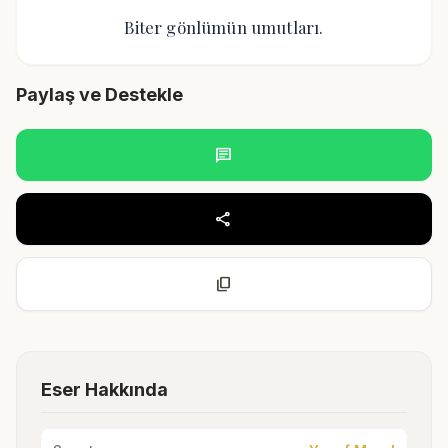
Biter gönlümün umutları.
Paylaş ve Destekle
chat
share
content_copy
Eser Hakkında