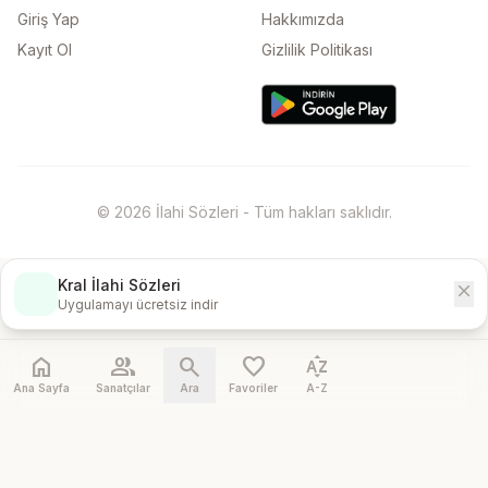
Giriş Yap
Hakkımızda
Kayıt Ol
Gizlilik Politikası
© 2026 İlahi Sözleri - Tüm hakları saklıdır.
Kral İlahi Sözleri
close
İndir
Uygulamayı ücretsiz indir
home
people
search
favorite
sort_by_alpha
Ana Sayfa
Sanatçılar
Ara
Favoriler
A-Z