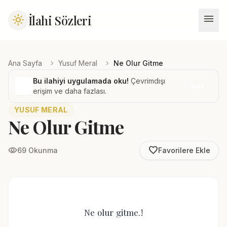
menu
İlahi Sözleri
light_mode
chevron_right
chevron_right
Ana Sayfa
Yusuf Meral
Ne Olur Gitme
Bu ilahiyi uygulamada oku!
Çevrimdışı
İndir
erişim ve daha fazlası.
YUSUF MERAL
Ne Olur Gitme
favorite_border
visibility
69 Okunma
Favorilere Ekle
Ne olur gitme.!