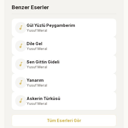
Benzer Eserler
Gül Yüzlü Peygamberim
music_note
Yusuf Meral
Dile Gel
music_note
Yusuf Meral
Sen Gittin Gideli
music_note
Yusuf Meral
Yanarım
music_note
Yusuf Meral
Askerin Türküsü
music_note
Yusuf Meral
Tüm Eserleri Gör