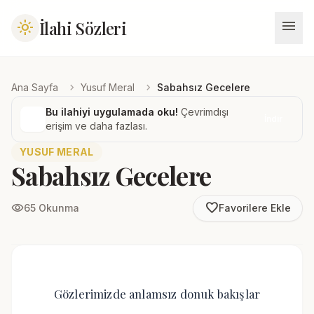
menu
İlahi Sözleri
light_mode
chevron_right
chevron_right
Ana Sayfa
Yusuf Meral
Sabahsız Gecelere
Bu ilahiyi uygulamada oku!
Çevrimdışı
İndir
erişim ve daha fazlası.
YUSUF MERAL
Sabahsız Gecelere
favorite_border
visibility
65 Okunma
Favorilere Ekle
Gözlerimizde anlamsız donuk bakışlar