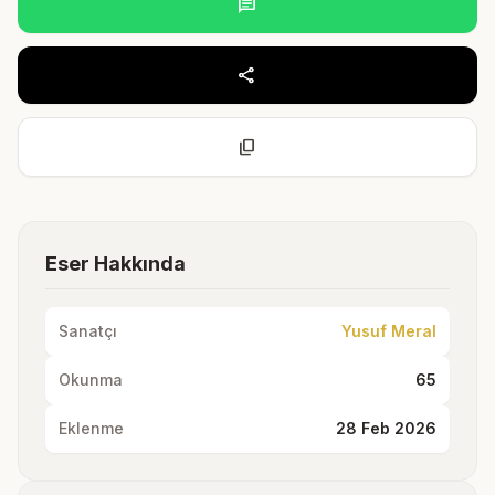
chat
share
content_copy
Eser Hakkında
Sanatçı
Yusuf Meral
Okunma
65
Eklenme
28 Feb 2026