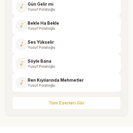
Gün Gelir mi
music_note
Yusuf Polatoğlu
Bekle Ha Bekle
music_note
Yusuf Polatoğlu
Ses Yükselir
music_note
Yusuf Polatoğlu
Söyle Bana
music_note
Yusuf Polatoğlu
Ren Kıyılarında Mehmetler
music_note
Yusuf Polatoğlu
Tüm Eserleri Gör