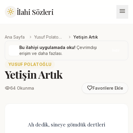
menu
İlahi Sözleri
light_mode
chevron_right
chevron_right
Ana Sayfa
Yusuf Polatoğlu
Yetişin Artık
Bu ilahiyi uygulamada oku!
Çevrimdışı
İndir
erişim ve daha fazlası.
YUSUF POLATOĞLU
Yetişin Artık
favorite_border
visibility
64 Okunma
Favorilere Ekle
Ah dedik, sineye gömdük dertleri