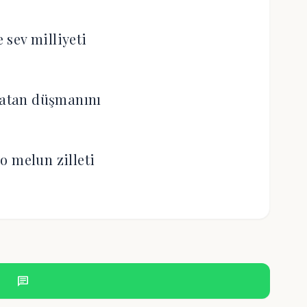
e sev milliyeti
vatan düşmanını
o melun zilleti
chat