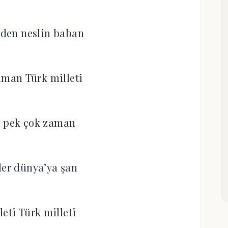
den neslin baban
man Türk milleti
ı pek çok zaman
ler dünya’ya şan
leti Türk milleti