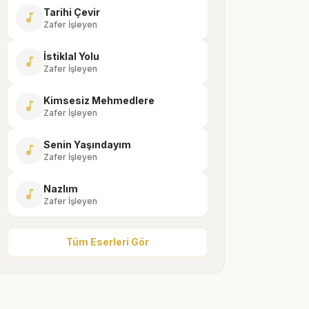
Tarihi Çevir
music_note
Zafer İşleyen
İstiklal Yolu
music_note
Zafer İşleyen
Kimsesiz Mehmedlere
music_note
Zafer İşleyen
Senin Yaşındayım
music_note
Zafer İşleyen
Nazlım
music_note
Zafer İşleyen
Tüm Eserleri Gör