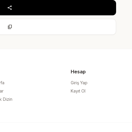
share
content_copy
Hesap
yfa
Giriş Yap
ar
Kayıt Ol
k Dizin