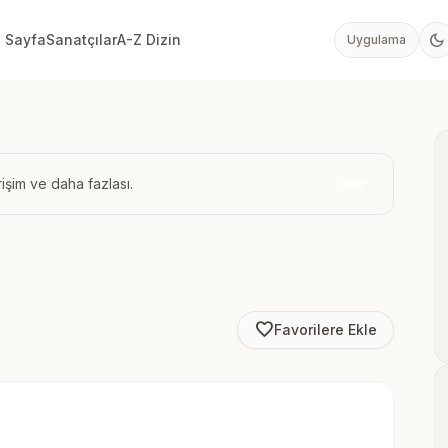
dark_mode
 Sayfa
Sanatçılar
A-Z Dizin
Uygulama
işim ve daha fazlası.
İndir
favorite_border
Favorilere Ekle