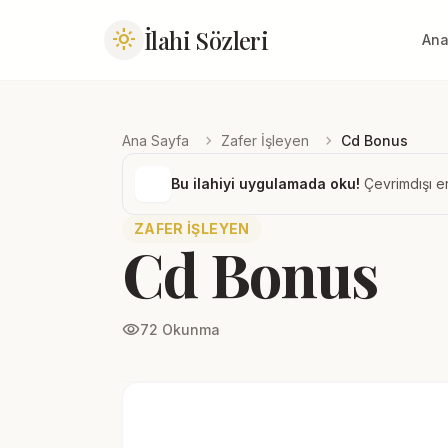
İlahi Sözleri
light_mode
Ana
chevron_right
chevron_right
Ana Sayfa
Zafer İşleyen
Cd Bonus
Bu ilahiyi uygulamada oku!
Çevrimdışı er
ZAFER İŞLEYEN
Cd Bonus
visibility
72 Okunma