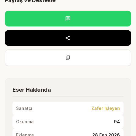
Paylaş ve Destekle
chat
share
content_copy
Eser Hakkında
Sanatçı
Zafer İşleyen
Okunma
94
Eklenme
28 Feb 2026