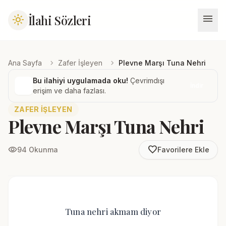
menu
İlahi Sözleri
light_mode
chevron_right
chevron_right
Ana Sayfa
Zafer İşleyen
Plevne Marşı Tuna Nehri
Bu ilahiyi uygulamada oku!
Çevrimdışı
İndir
erişim ve daha fazlası.
ZAFER İŞLEYEN
Plevne Marşı Tuna Nehri
favorite_border
visibility
94 Okunma
Favorilere Ekle
Tuna nehri akmam diyor