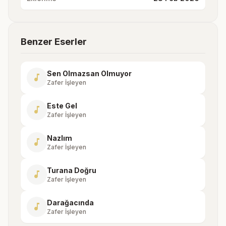
Benzer Eserler
Sen Olmazsan Olmuyor
music_note
Zafer İşleyen
Este Gel
music_note
Zafer İşleyen
Nazlım
music_note
Zafer İşleyen
Turana Doğru
music_note
Zafer İşleyen
Darağacında
music_note
Zafer İşleyen