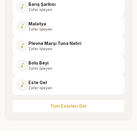
Barış Şarkısı
music_note
Zafer İşleyen
Malatya
music_note
Zafer İşleyen
Plevne Marşı Tuna Nehri
music_note
Zafer İşleyen
Bolu Beyi
music_note
Zafer İşleyen
Este Gel
music_note
Zafer İşleyen
Tüm Eserleri Gör