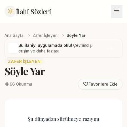
menu
İlahi Sözleri
light_mode
chevron_right
chevron_right
Ana Sayfa
Zafer İşleyen
Söyle Yar
Bu ilahiyi uygulamada oku!
Çevrimdışı
İndir
erişim ve daha fazlası.
ZAFER İŞLEYEN
Söyle Yar
favorite_border
visibility
66 Okunma
Favorilere Ekle
Şu dünyadan sürülmeye razıyım